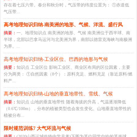
存在着七压六带。春分和秋分时，气压带的纬度位置为： ①赤道低
气压带...
高考地理知识归纳-南美洲的地形、气候、洋流、盛行风
摘要：
一、地理知识点 南美洲的地形、气候 南美洲位于西半球、南
半球，北部以巴拿马运河与北美洲为界，南部以德雷克海峡与南极洲
为界。...
高考地理知识归纳-工业区位、巴西的地形与气候
摘要：
知识点 工业区位 影响工业区、商业区布局的区位因素，主要
分为两类： ①自然因素（8个）：原料充足、燃料充足（靠近原料/燃
料产...
高考地理知识归纳-山地的垂直地带性、雪线、气候
摘要：
知识点 山地的垂直地带性 随着海拔的升高，气温逐渐降低
（0.6℃/100m），分布的植被类型也会发生变化。山地垂直地带性的
植被分布...
限时规范训练7 大气环流与气候
摘要：
(2020山西运城临猗中学月考)下图为某位同学自绘的某半球