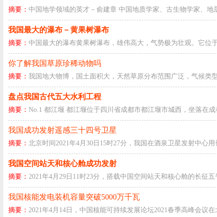
摘要：
中国地学领域的英才－俞建章 中国地质学家、古生物学家、地层学家
我国最大的瀑布－黄果树瀑布
摘要：
中国最大的瀑布黄果树瀑布，雄伟高大，气势极为壮观。它位于贵
你了解我国草原珍稀动物吗
摘要：
我国地大物博，国土面积大，天然草原分布范围广泛，气候类型
盘点我国古代五大水利工程
摘要：
No.1 都江堰 都江堰位于四川省成都市都江堰市城西，坐落在
我国成功发射遥感三十四号卫星
摘要：
北京时间2021年4月30日15时27分，我国在酒泉卫星发射中
我国空间站天和核心舱成功发射
摘要：
2021年4月29日11时23分，搭载中国空间站天和核心舱的长征
我国核能发电装机容量突破5000万千瓦
摘要：
2021年4月14日，中国核能可持续发展论坛2021春季高峰会