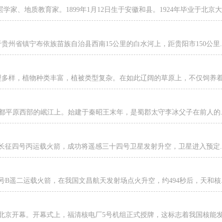
、地质教育家。1899年1月12日生于安徽和县。1924年毕业于北京大..
州省镇宁布依族苗族自治县西南15公里的白水河上，距贵阳市150公里..
多样，植物种类丰富，植被类型复杂。在如此辽阔的草原上，不仅饲养着.
成都平原西部的岷江上。始建于秦昭王末年，是蜀郡太守李冰父子在前人的..
心用长征四号丙运载火箭，成功将遥感三十四号卫星发射升空，卫星进入预定..
五号B遥二运载火箭，在我国文昌航天发射场点火升空，约494秒后，天和核..
议在北京开幕。开幕式上，福清核电厂5号机组正式授牌，这标志着我国核能发.