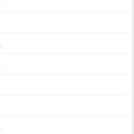
.
.
..
.
.
.
..