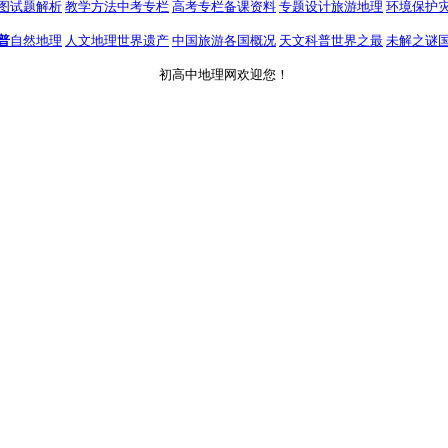
图
试题解析
教学方法
中考专栏
高考专栏
备课资料
专题设计
旅游地理
环境保护
普
自然地理
人文地理
世界遗产
中国旅游
各国概况
天文科普
世界之最
未解之谜
初高中地理网欢迎您！