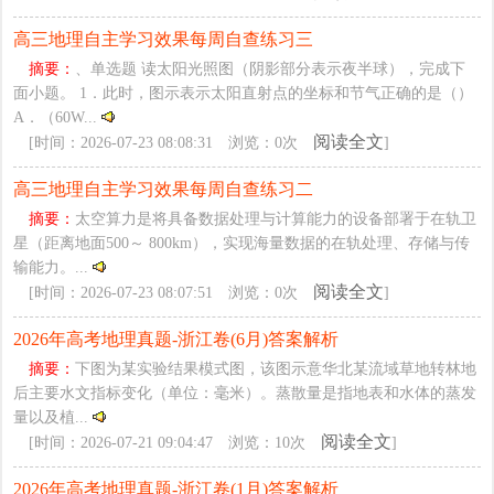
高三地理自主学习效果每周自查练习三
摘要：
、单选题 读太阳光照图（阴影部分表示夜半球），完成下
面小题。 1．此时，图示表示太阳直射点的坐标和节气正确的是（）
A．（60W...
阅读全文
[时间：2026-07-23 08:08:31 浏览：0次
]
高三地理自主学习效果每周自查练习二
摘要：
太空算力是将具备数据处理与计算能力的设备部署于在轨卫
星（距离地面500～ 800km），实现海量数据的在轨处理、存储与传
输能力。...
阅读全文
[时间：2026-07-23 08:07:51 浏览：0次
]
2026年高考地理真题-浙江卷(6月)答案解析
摘要：
下图为某实验结果模式图，该图示意华北某流域草地转林地
后主要水文指标变化（单位：毫米）。蒸散量是指地表和水体的蒸发
量以及植...
阅读全文
[时间：2026-07-21 09:04:47 浏览：10次
]
2026年高考地理真题-浙江卷(1月)答案解析