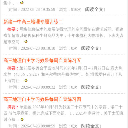
集中，...
阅读全文
[时间：2022-08-28 19:35:59 浏览：916次
]
新建一中高三地理专题训练二
摘要：
网络信息技术的发展使得地理的空间限制在逐渐减弱。福建
省某超市以销售多种生鲜商品为主，十年来盈利大幅增长。下表为该
超市空间...
阅读全文
[时间：2026-07-23 08:10:18 浏览：0次
]
高三地理自主学习效果每周自查练习五
摘要：
第25届冬奥会于当地时间2026年2月6日～2月22日在 意大利
米兰（45.5N，9.2E）和科尔蒂纳丹佩佐举行。某 滑雪爱好者订了从
上海前往...
阅读全文
[时间：2026-07-23 08:09:32 浏览：0次
]
高三地理自主学习效果每周自查练习四
摘要：
单选题 2025年10月8日为我国二十四节气中的寒露，读二十
四 节气示意图。据此完成下面小题。 1．2025年寒露时，关于太阳直
射点叙...
阅读全文
[时间：2026-07-23 08:08:59 浏览：0次
]