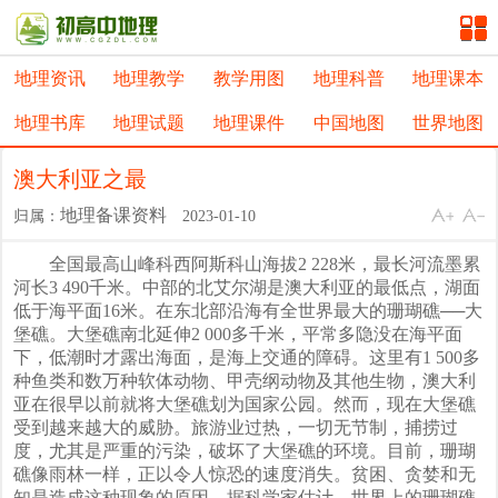
地理资讯
地理教学
教学用图
地理科普
地理课本
地理书库
地理试题
地理课件
中国地图
世界地图
澳大利亚之最
地理备课资料
归属：
2023-01-10
全国最高山峰科西阿斯科山海拔2 228米，最长河流墨累
河长3 490千米。中部的北艾尔湖是澳大利亚的最低点，湖面
低于海平面16米。在东北部沿海有全世界最大的珊瑚礁──大
堡礁。大堡礁南北延伸2 000多千米，平常多隐没在海平面
下，低潮时才露出海面，是海上交通的障碍。这里有1 500多
种鱼类和数万种软体动物、甲壳纲动物及其他生物，澳大利
亚在很早以前就将大堡礁划为国家公园。然而，现在大堡礁
受到越来越大的威胁。旅游业过热，一切无节制，捕捞过
度，尤其是严重的污染，破坏了大堡礁的环境。目前，珊瑚
礁像雨林一样，正以令人惊恐的速度消失。贫困、贪婪和无
知是造成这种现象的原因。据科学家估计，世界上的珊瑚礁