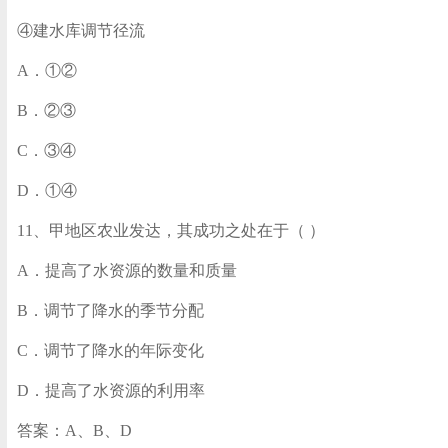
④建水库调节径流
A．①②
B．②③
C．③④
D．①④
11、甲地区农业发达，其成功之处在于（ ）
A．提高了水资源的数量和质量
B．调节了降水的季节分配
C．调节了降水的年际变化
D．提高了水资源的利用率
答案：A、B、D