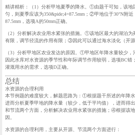
精讲精析：（1）分析甲地夏季的降水。①由题干可知，该地区自南
匀，则夏季应该为350&pide;4=87.5mm；②甲地位
87.5mm，选项A的50mm正确。
（2）分析解决农业用水紧张的措施。①该地区最大的湖泊为
有限，调节径流的作用有限；③因此可以通过海水淡化（开源
（3）分析甲地区农业发达的原因。①甲地区年降水量较少，
因此水库对水资源的季节性和年际调节作用较弱，选项BC错
灌溉用水的需求，选项D正确。
总结
水资源的合理利用
本节例题的难度较大，解题思路为：①根据题干所述的年降
进而分析夏季甲地的降水量（较少，低于平均值），进而得
和节流两个方面，分析解决农业用水紧张的措施；④根据该
因。
水资源的合理利用，主要从开源、节流两个方面进行：