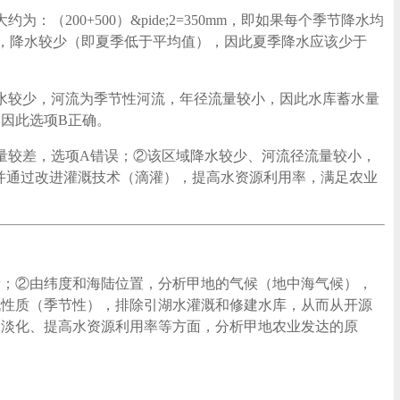
00+500）&pide;2=350mm，即如果每个季节降水均
的控制，降水较少（即夏季低于平均值），因此夏季降水应该少于
水较少，河流为季节性河流，年径流量较小，因此水库蓄水量
因此选项B正确。
量较差，选项A错误；②该区域降水较少、河流径流量较小，
并通过改进灌溉技术（滴灌），提高水资源利用率，满足农业
量；②由纬度和海陆位置，分析甲地的气候（地中海气候），
流性质（季节性），排除引湖水灌溉和修建水库，从而从开源
水淡化、提高水资源利用率等方面，分析甲地农业发达的原