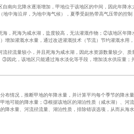
向北降水逐渐增加，甲地位于该地区的中间，因此年降水大约为：（2
于30°N附近（地中海沿岸，为地中海气候），夏季受副热带高气压带
死海，死海为咸水湖，盐度较高，无法灌溉作物；②该地区年降
）增加灌溉水水量，通过改进灌溉技术（节流）节约灌溉水用，
河流径流量较小，并且死海为咸水湖，因此水资源数量较少、质
；③因此，该地区只能通过海水淡化等手段，增加淡水供应量；
水分布情况，推断甲地的年降水量，并计算平均每个季节的降水
出甲地可能的降水量；③根据该地区的湖泊性质（咸水湖）、河
地的降水量、河流径流量、湖泊性质，排除错误选项，从而从海