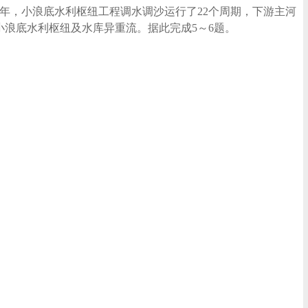
2年，小浪底水利枢纽工程调水调沙运行了22个周期，下游主河
峡、小浪底水利枢纽及水库异重流。据此完成5～6题。