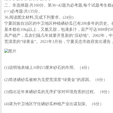
二、非选择题:共160分。第36~42题为必考题,每个试题考生
(一)必考题:共135分。
36.阅读图文材料,完成下列要求。(24分)
宁夏回族自治区的中卫地区种植硒砂瓜已有200多年的历史。在
基本都在10kg以上，又脆又甜，包满多汁，亩产可达3000
高产稳产，瓜农们隔几年就要开垦新的“压砂地”。2002年，
荒漠里的“绿黄金”。2021年3月份，宁夏吴忠市政府发出
(1)说明地表铺上10到15厘米砂石的作用。（4分）
(2)简述硒砂瓜被称为戈壁荒漠里“绿黄金”的原因。（6分）
(3)指出近年来硒砂瓜的无序扩张对环境危害的过程。（8分）
(4)请为中卫地区守住硒砂瓜种植产业出谋划策。（6分）