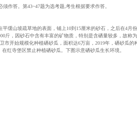
都必须作答。第43~47题为选考题,考生根据要求作答。
平缓山坡疏草地的表面，铺上10到15厘米的砂石，之后在4月份
到5000斤，因砂石中含有丰富的矿物质，特别是含硒量较多，故
中卫市开始规模化种植硒砂瓜，面积达6万亩，2019年，硒砂瓜的
通告，在红寺堡区禁止种植硒砂瓜。下图示意硒砂瓜生长环境。