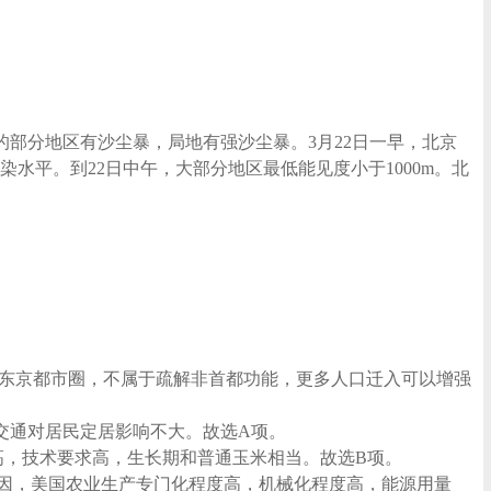
的部分地区有沙尘暴，局地有强沙尘暴。3月22日一早，北京
染水平。到22日中午，大部分地区最低能见度小于1000m。北
搬出东京都市圈，不属于疏解非首都功能，更多人口迁入可以增强
交通对居民定居影响不大。故选A项。
产高，技术要求高，生长期和普通玉米相当。故选B项。
原因，美国农业生产专门化程度高，机械化程度高，能源用量