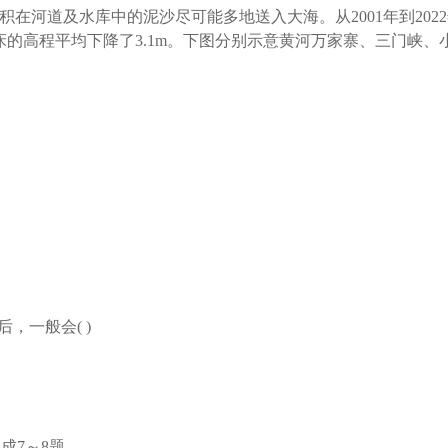
积在河道及水库中的泥沙尽可能多地送入大海。从2001年到202
/s，河床的高程平均下降了3.1m。下图分别示意黄河万家寨、三门
，一般会( )
成7～8题。