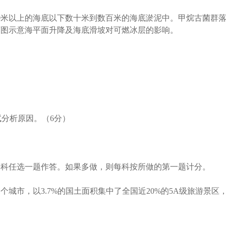
00米以上的海底以下数十米到数百米的海底淤泥中。甲烷古菌群
下图示意海平面升降及海底滑坡对可燃冰层的影响。
试分析原因。（6分）
每科任选一题作答。如果多做，则每科按所做的第一题计分。
城市，以3.7%的国土面积集中了全国近20%的5A级旅游景区