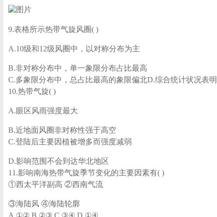
9.表格所示热带气旋风圈( )
A.10级和12级风圈中，以对称分布为主
B.非对称分布中，单一象限分布占比最高
C.多象限分布中，总占比最高的象限偏北D.综合统计状况表
10.热带气旋( )
A.眼区风雨强度最大
B.近地面风圈非对称性强于高空
C.登陆后主要因植被增多而强度减弱
D.影响范围不会到达华北地区
11.影响南海热带气旋季节变化的主要因素有( )
①西太平洋副高 ②西南气流
③海陆风 ④海陆轮廓
A.①② B.②③ C.③④ D.①④