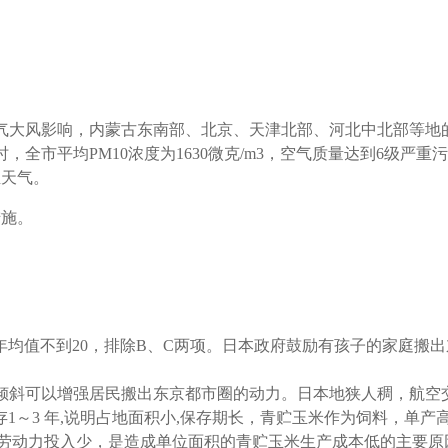
冷空气大风影响，内蒙古东南部、北京、天津北部、河北中北部等地
市平均PM10浓度为1630微克/m3，空气质量达到6级严重污
尘天气。
措施。
2.5年均值不到20，排除B、C两项。日本政府鼓励有孩子的家庭
育倾斜可以增强居民搬出东京都市圈的动力。日本地狭人稠，航空
存1～3 年,说明占地面积小,保存期长，青贮玉米作为饲料，单
国，劳动力投入少，是造成单位面积的青贮玉米生产成本低的主要