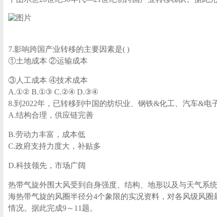
7.影响跨国产业转移的主要因素是( )
①土地成本 ②运输成本
③人工成本 ④技术成本
A.①② B.①③ C.②④ D.③④
8.到2022年，已转移到中国的纺织业、钢铁&化工、汽车&
A.结构合理，供应链完善
B.劳动力丰富，成本低
C.政府支持力度大，补贴多
D.科技领先，市场广阔
热带气旋外围大风受到自身强度、结构、地形以及与天气系
海热带气旋的风圈半径分4个象限的实况资料，对各风级风圈
情况。据此完成9～11题。