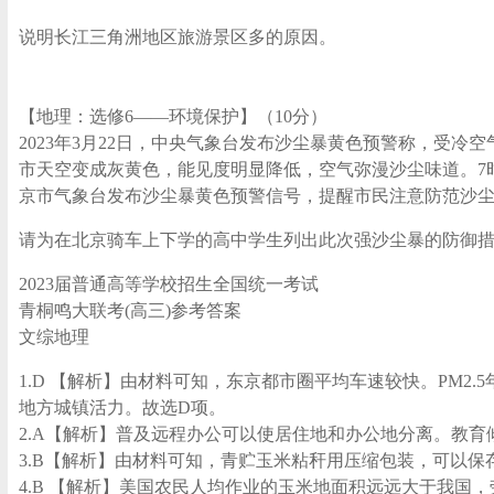
说明长江三角洲地区旅游景区多的原因。
【地理：选修6——环境保护】（10分）
2023年3月22日，中央气象台发布沙尘暴黄色预警称，受
市天空变成灰黄色，能见度明显降低，空气弥漫沙尘味道。7时，全
京市气象台发布沙尘暴黄色预警信号，提醒市民注意防范沙
请为在北京骑车上下学的高中学生列出此次强沙尘暴的防御
2023届普通高等学校招生全国统一考试
青桐鸣大联考(高三)参考答案
文综地理
1.D 【解析】由材料可知，东京都市圈平均车速较快。PM
地方城镇活力。故选D项。
2.A【解析】普及远程办公可以使居住地和办公地分离。教
3.B【解析】由材料可知，青贮玉米粘秆用压缩包装，可以保
4.B 【解析】美国农民人均作业的玉米地面积远远大于我