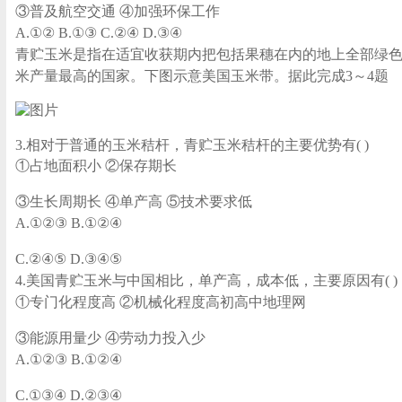
③普及航空交通 ④加强环保工作
A.①② B.①③ C.②④ D.③④
青贮玉米是指在适宜收获期内把包括果穗在内的地上全部绿色
米产量最高的国家。下图示意美国玉米带。据此完成3～4题
3.相对于普通的玉米秸杆，青贮玉米秸杆的主要优势有( )
①占地面积小 ②保存期长
③生长周期长 ④单产高 ⑤技术要求低
A.①②③ B.①②④
C.②④⑤ D.③④⑤
4.美国青贮玉米与中国相比，单产高，成本低，主要原因有( )
①专门化程度高 ②机械化程度高
初高中地理网
③能源用量少 ④劳动力投入少
A.①②③ B.①②④
C.①③④ D.②③④