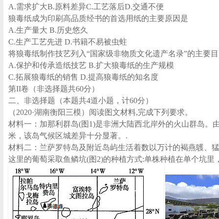
A.需求扩大B.原料差异C.工艺落后D.交通不便
狼毒纸成为印刷高品质经书的首选用纸的主要原因是
A.生产量大 B.历史悠久
C.生产工艺先进 D.书籍不易被虫蛀
将狼毒纸制作技艺列入“国家级非物质文化遗产名录”的主要目
A.保护和传承造纸技艺 B.扩大狼毒纸的生产规模
C.拓展狼毒纸的销售 D.提高狼毒纸的知名度
第II卷（非选择题共60分）
二、非选择题（本题共4道小题，计60分）
（2020·湖南衡阳三模）阅读图文材料,完成下列要求。
材料一：加那利群岛(图1)是非洲大陆西北岸外的火山群岛。
米，该岛气候区城差异十分显著。.
材料二：兰萨罗特岛及附近岛屿生活着数以万计的褐燕鸌、猛
这里的葡萄采取鱼鳞坑(图2)的种植方式:单株种植在单个坑里