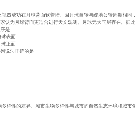
兔二号巡视器成功在月球背面软着陆。因月球自转与绕地公转周期相
家认为月球背面更适合进行天文观测。月球无大气层存在。据此完
顺序是
地球表面
月球正面
下列说法正确的是
生物多样性的差异。城市生物多样性与城市的自然生态环境和城市化