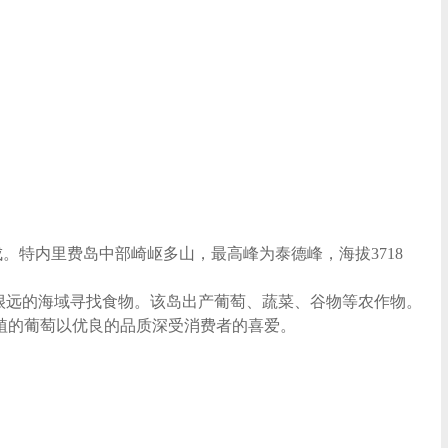
。特内里费岛中部崎岖多山，最高峰为泰德峰，海拔3718
很远的海域寻找食物。该岛出产葡萄、蔬菜、谷物等农作物。
岛种植的葡萄以优良的品质深受消费者的喜爱。