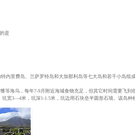
的是
由特内里费岛、兰萨罗特岛和大加那利岛等七大岛和若千小岛组成
鹱等海乌，每年7-9月附近海城食物充足，但其它时间需要飞到
，坑宽3—4米，坑深1-1.5米，坑边用石块垒半圆形石墙。该