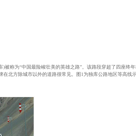
库车)被称为“中国最险峻壮美的英雄之路”。该路段穿超了四座终年
牌在北方除城市以外的道路很常见。图1为独库公路地区等高线示