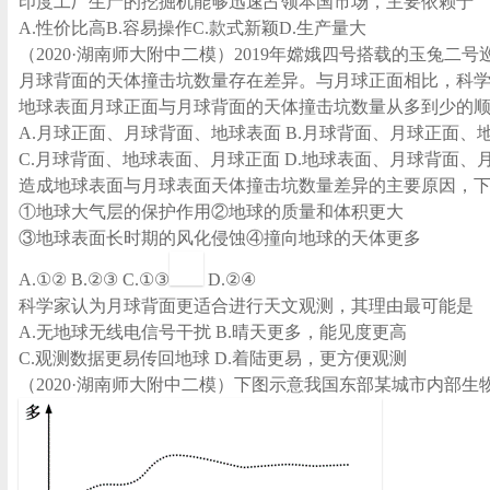
印度工厂生产的挖掘机能够迅速占领本国市场，主要依赖于
A.性价比高B.容易操作C.款式新颖D.生产量大
（2020·湖南师大附中二模）2019年嫦娥四号搭载的玉
月球背面的天体撞击坑数量存在差异。与月球正面相比，科学
地球表面月球正面与月球背面的天体撞击坑数量从多到少的
A.月球正面、月球背面、地球表面 B.月球背面、月球正面、
C.月球背面、地球表面、月球正面 D.地球表面、月球背面、
造成地球表面与月球表面天体撞击坑数量差异的主要原因，
①地球大气层的保护作用②地球的质量和体积更大
③地球表面长时期的风化侵蚀④撞向地球的天体更多
A.①② B.②③ C.①③
D.②④
科学家认为月球背面更适合进行天文观测，其理由最可能是
A.无地球无线电信号干扰 B.晴天更多，能见度更高
C.观测数据更易传回地球 D.着陆更易，更方便观测
（2020·湖南师大附中二模）下图示意我国东部某城市内部