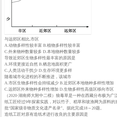
与远郊区相比,市区
A.动物多样性较丰富 B.植物多样性较丰富
C.外来物种数量较多 D.本地物种数量较多
导致近郊区生物多样性最丰富的原因是
A.环境更接近自然 B.栖息地面积更广
C.人类活动干扰少 D.生存环境更多样
随着城市化进程的不断推进，该城市
A.市区生物多样性会持续减少 B.近郊区本地物种多样性增加
C.远郊区外来物种多样性增加 D.生物多样性高值区移向市区
（2020·湖南师大附中二模）狼毒草是一种在西藏分布极
纸工匠经过9年探索实践，对以竹子、稻草和玻渔网为原料的
批“国家级非物质文化遗产名录”。据此完成18～20题。
造纸工匠对原有造纸术进行改良的主要原因是