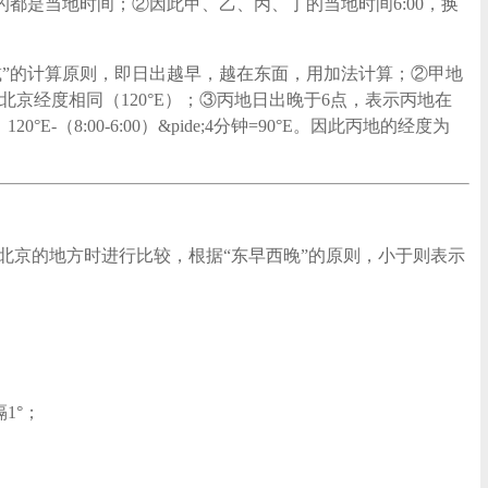
0指的都是当地时间；②因此甲、乙、丙、丁的当地时间6:00，换
“东加西减”的计算原则，即日出越早，越在东面，用加法计算；②甲地
因此乙地和北京经度相同（120°E）；③丙地日出晚于6点，表示丙地在
0°E-（8:00-6:00）&pide;4分钟=90°E。因此丙地的经度为
北京的地方时进行比较，根据“东早西晚”的原则，小于则表示
1°；