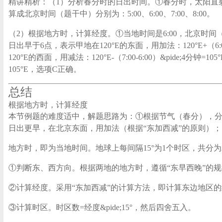
精讲精析：（1）分析春分时的日出时间。①春分时，太阳直射赤道，
算成北京时间（题干中）分别为：5:00、6:00、7:00、8:00。
（2）根据地方时，计算经度。①当地时间是6:00，北京时间（12
日出早于6点，表示甲地在120°E的东面，用加法：120°E+（6:
120°E的西面，用减法：120°E-（7:00-6:00）&pide;4分
105°E，选项C正确。
总结
根据地方时，计算经度
本节例题的难度适中，解题思路为：①根据节气（春分），分析
日出更早，在北京东面，用加法（根据“东加西减”的原则）
地方时，即为当地时间。地球上每间隔15°为1个时区，共分
①判断东、西方向。根据两地的地方时，遵循“东早西晚”的
②计算经度。采用“东加西减”的计算方法，即计算东边地区的
③计算时区。时区数=经度&pide;15°，然后四舍五入。