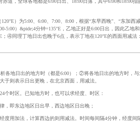
全球各地都是6:00日出、18:00日落，其中6:00和18:0
0°E）为5:00、6:00、7:00、8:00，根据“东早西晚”、
00-5:00）&pide;4分钟=135°E，乙地正好是6:00日出，
钟=105°E；④同理丁地日出也晚于6点，表示丁地在120°E的西面用减法：12
各地日出的地方时（都是6:00）；②将各地日出的地方时，与
；大于则表示日出更晚，在北京西面，用减法。
为24个时区。已知地方时，也可以求经度、时区：
规律，即东边地区日出早，西边地区日出晚；
经度用加法，计算西边的则用减法。时间每间隔4分钟，经度间隔