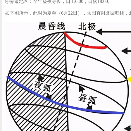
④赤道地区：全年昼夜等长，日出6:00，日落18:00。
如下图所示，此时为夏至（6月22日），太阳直射北回归线，北