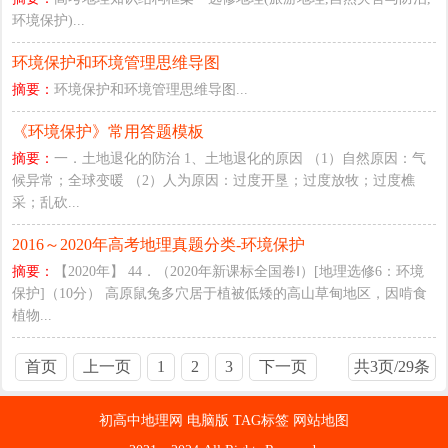
环境保护)...
环境保护和环境管理思维导图
摘要：
环境保护和环境管理思维导图...
《环境保护》常用答题模板
摘要：
一．土地退化的防治 1、土地退化的原因 （1）自然原因：气
候异常；全球变暖 （2）人为原因：过度开垦；过度放牧；过度樵
采；乱砍...
2016～2020年高考地理真题分类-环境保护
摘要：
【2020年】 44．（2020年新课标全国卷Ⅰ）[地理选修6：环境
保护]（10分） 高原鼠兔多穴居于植被低矮的高山草甸地区，因啃食
植物...
首页
上一页
1
2
3
下一页
共3页/29条
末页
初高中地理网
电脑版
TAG标签
网站地图