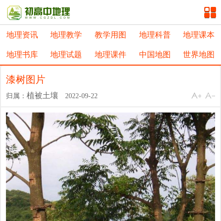
地理资讯
地理教学
教学用图
地理科普
地理课本
地理书库
地理试题
地理课件
中国地图
世界地图
漆树图片
植被土壤
归属：
2022-09-22