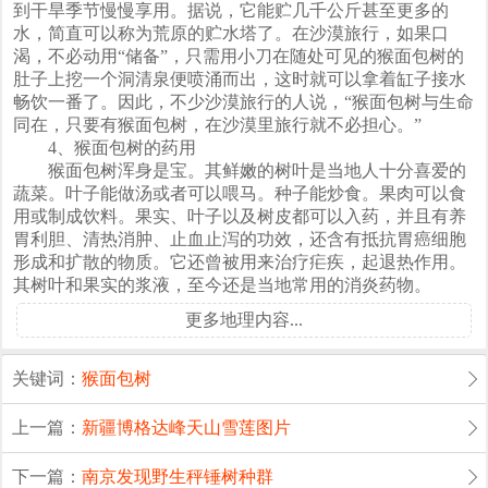
到干旱季节慢慢享用。据说，它能贮几千公斤甚至更多的
水，简直可以称为荒原的贮水塔了。在沙漠旅行，如果口
渴，不必动用“储备”，只需用小刀在随处可见的猴面包树的
肚子上挖一个洞清泉便喷涌而出，这时就可以拿着缸子接水
畅饮一番了。因此，不少沙漠旅行的人说，“猴面包树与生命
同在，只要有猴面包树，在沙漠里旅行就不必担心。”
4、猴面包树的药用
猴面包树浑身是宝。其鲜嫩的树叶是当地人十分喜爱的
蔬菜。叶子能做汤或者可以喂马。种子能炒食。果肉可以食
用或制成饮料。果实、叶子以及树皮都可以入药，并且有养
胃利胆、清热消肿、止血止泻的功效，还含有抵抗胃癌细胞
形成和扩散的物质。它还曾被用来治疗疟疾，起退热作用。
其树叶和果实的浆液，至今还是当地常用的消炎药物。
更多地理内容...
关键词：
猴面包树
上一篇：
新疆博格达峰天山雪莲图片
下一篇：
南京发现野生秤锤树种群