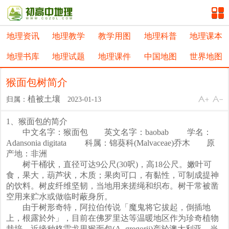
地理资讯
地理教学
教学用图
地理科普
地理课本
地理书库
地理试题
地理课件
中国地图
世界地图
猴面包树简介
植被土壤
归属：
2023-01-13
1、猴面包的简介
中文名字：猴面包 英文名字：baobab 学名：
Adansonia digitata 科属：锦葵科(Malvaceae)乔木 原
产地：非洲
树干桶状，直径可达9公尺(30呎)，高18公尺。嫩叶可
食，果大，葫芦状，木质；果肉可口，有黏性，可制成提神
的饮料。树皮纤维坚韧，当地用来搓绳和织布。树干常被凿
空用来贮水或做临时蔽身所。
由于树形奇特，阿拉伯传说「魔鬼将它拔起，倒插地
上，根露於外」，目前在佛罗里达等温暖地区作为珍奇植物
栽培。近缘种格雷戈里猴面包(A. gregorii)产於澳大利亚，当