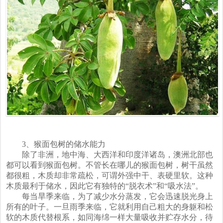
3、猴面包树的储水能力
除了非洲，地中海、大西洋和印度洋诸岛，澳洲北部也
都可以看到猴面包树。不管长在哪儿的猴面包树，树干虽然
都很粗，木质却非常疏松，可谓外强中干、表硬里软。这种
木质最利于储水，因此它有独特的“脱衣术”和“吸水法”。
每当旱季来临，为了减少水分蒸发，它会迅速脱光身上
所有的叶子。一旦雨季来临，它就利用自己粗大的身躯和松
软的木质代替根系，如同海绵一样大量吸收并贮存水分，待