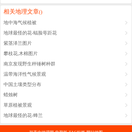
相关地理文章
(
)
地中海气候植被
地球最怪的花-蝠脸萼距花
紫茎泽兰图片
攀枝花,木棉图片
南京发现野生秤锤树种群
温带海洋性气候景观
中国土壤类型分布
蜡烛树
草原植被景观
地球最怪的花-蜂兰