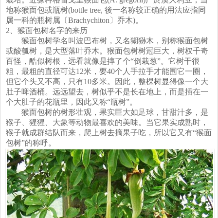
地称猴面包或瓶树(bottle tree, 後一名称较正确的用法应指同
属一科的瓶树属〔Brachychiton〕乔木)。
2、猴面包树名字的来历
猴面包树学名叫波巴布树，又名猢狲木，别称猴面包树
或酸瓠树，是大型落叶乔木。猴面包树树冠巨大，树杈千奇
百怪，酷似树根，远看就像是摔了个“倒栽葱”。它树干很
粗，最粗的直径可达12米，要40个人手拉手才能围它一圈，
但它个头又不高，只有10多米。因此，整棵树显得像一个大
肚子啤酒桶。远远望去，树似乎不是长在地上，而是插在一
个大肚子的花瓶里，因此又称“瓶树”。
猴面包树的树形壮观，果实巨大如足球，甘甜汁多，是
猴子、猩猩、大象等动物最喜欢的美味。当它果实成熟时，
猴子就成群结队而来，爬上树去摘果子吃，所以它又有“猴面
包树”的称呼。