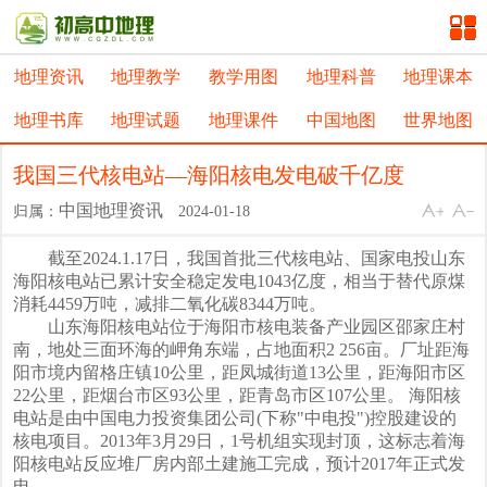
地理资讯
地理教学
教学用图
地理科普
地理课本
地理书库
地理试题
地理课件
中国地图
世界地图
我国三代核电站—海阳核电发电破千亿度
中国地理资讯
归属：
2024-01-18
截至2024.1.17日，我国首批三代核电站、国家电投山东
海阳核电站已累计安全稳定发电1043亿度，相当于替代原煤
消耗4459万吨，减排二氧化碳8344万吨。
山东海阳核电站位于海阳市核电装备产业园区邵家庄村
南，地处三面环海的岬角东端，占地面积2 256亩。厂址距海
阳市境内留格庄镇10公里，距凤城街道13公里，距海阳市区
22公里，距烟台市区93公里，距青岛市区107公里。 海阳核
电站是由中国电力投资集团公司(下称"中电投")控股建设的
核电项目。2013年3月29日，1号机组实现封顶，这标志着海
阳核电站反应堆厂房内部土建施工完成，预计2017年正式发
电。