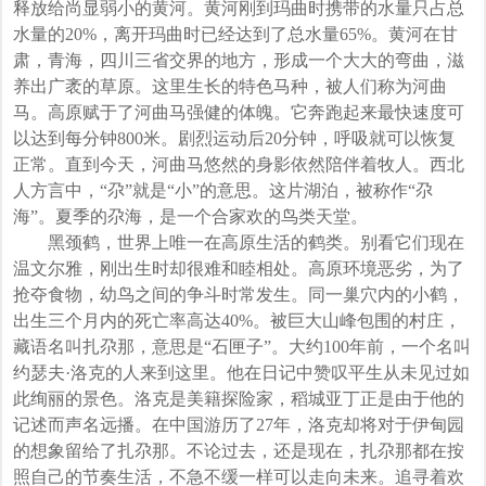
释放给尚显弱小的黄河。黄河刚到玛曲时携带的水量只占总
水量的20%，离开玛曲时已经达到了总水量65%。黄河在甘
肃，青海，四川三省交界的地方，形成一个大大的弯曲，滋
养出广袤的草原。这里生长的特色马种，被人们称为河曲
马。高原赋于了河曲马强健的体魄。它奔跑起来最快速度可
以达到每分钟800米。剧烈运动后20分钟，呼吸就可以恢复
正常。直到今天，河曲马悠然的身影依然陪伴着牧人。西北
人方言中，“尕”就是“小”的意思。这片湖泊，被称作“尕
海”。夏季的尕海，是一个合家欢的鸟类天堂。
黑颈鹤，世界上唯一在高原生活的鹤类。别看它们现在
温文尔雅，刚出生时却很难和睦相处。高原环境恶劣，为了
抢夺食物，幼鸟之间的争斗时常发生。同一巢穴内的小鹤，
出生三个月内的死亡率高达40%。被巨大山峰包围的村庄，
藏语名叫扎尕那，意思是“石匣子”。大约100年前，一个名叫
约瑟夫·洛克的人来到这里。他在日记中赞叹平生从未见过如
此绚丽的景色。洛克是美籍探险家，稻城亚丁正是由于他的
记述而声名远播。在中国游历了27年，洛克却将对于伊甸园
的想象留给了扎尕那。不论过去，还是现在，扎尕那都在按
照自己的节奏生活，不急不缓一样可以走向未来。追寻着欢