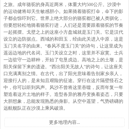
之旅。成年骆驼的身高近两米，体重大约500公斤。沙漠中
的运动健将却天生敏感胆小。如果骑着骆驼打伞，伞下的影
子都会惊吓到它。世界上绝大部分的骆驼都已被人类驯化，
但要想轻松地骑着骆驼行进，人们还是需要跟着骆驼的节奏
一起摇摆。戈壁之上的这座小方盘城就是玉门关。它是汉代
设立的边防据点。西域的和田玉，经由此关进入中原，这是
玉门关名字的由来。“春风不度玉门关”的诗句，让这里成为
遥远边地的代名词。玉门关设立之时，这里并不寂寞。士兵
一边驻守一边耕种，开始了屯垦戍边。高地之上的土墩，是
阳关保留下来的遗迹。“西出阳关无故人”的诗句，让这座关
口充满离别之情。在古代，出了阳光意味着告别家乡亲人，
迎接行人的，是未知且艰险的征途。穿行在这片隔壁怪石之
中，你可以听到风声。风沙不曾将这里吞噬，反而年复一年
塑造着这片土地的样子。造型各异的雅丹变换着姿态，只要
大胆想象，总能发现熟悉的身影。从空中遥望，气势磅礴的
远航舰队正在沙漠上乘风破浪。
更多地理内容...