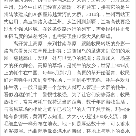
兰州。如今中山桥已经百岁高龄，不再通车，接替它的是兰
州陆续建成的20多座跨越黄河的大桥。2014年，兰州西站正
式启用，高速铁路入驻兰州。从兰州到新疆，兰新高铁要经
过五个强风区域。在这条铁路运行的列车，需要经得住正负
40摄氏度的温差考验，也需要顶住12级大风的肆虐。
离开黄土高原，来到甘南草原，跟随牧民转场的身影一
路向东看黄河在草原上起舞；追随候鸟的足迹来到它们的乐
园；翻越高山，发现一处与世无争的秘境；最后加入一场盛
大的狂欢舞会。高原的草场，是牦牛的故乡，世界上90%以
上的牦牛在中国。每年6月到7月，高原的草开始返青。牧民
们赶着牦牛群来到夏季牧场，一直到冬季来临。牦牛喜欢群
体生活，一般只需要一个放牧人就可以管理一大群的牦牛。
看似凶猛的牦牛，警惕性极强。为了让它们安静觅食，牧民
放牧时，常常与牦牛保持适当的距离。数千年的游牧生活，
与高原草场的相处之道早已被这里的人们了然于胸。玛曲湿
地有多慷慨，黄河可以知道。大大小小超过300条支流，像
毛细血管一样分布在地表。地下则是厚达数十米，可以蓄水
的泥碳层。玛曲湿地像蓄满水的海绵，将地上与地下的蓄水