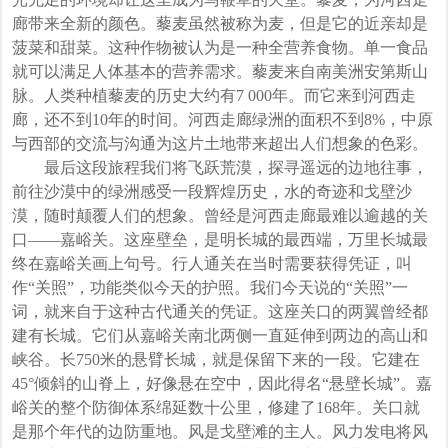
廊带来全新的颜色。藜麦虽然被称为麦，但是它的近亲却是
菠菜和甜菜。这种作物被认为是一种全营养食物。单一食品
就可以满足人体基本的营养需求。藜麦来自南美洲安第斯山
脉。人类种植藜麦的历史大约有7 000年。而它来到河西走
廊，还不到10年的时间。河西走廊绿洲的面积不到8%，中原
与西部的交流与沟通为这片土地带来超出人们想象的色彩。
最后这段旅程我们将飞跃荒漠，探寻遥远的边地往事，
前往沙漠中的绿洲感受一段辉煌历史，水的奇迹和戈壁沙
漠，随时颠覆人们的想象。曾经是河西走廊最难以逾越的关
口——嘉峪关。这座壁垒，是明长城的最西端，万里长城最
终在嘉峪关画上句号。行人通关在当时需要获得凭证，叫
作“关照”，功能类似今天的护照。我们今天说的“关照”一
词，就来自于这种古代通关的凭证。这座关口的两翼曾经都
建有长城。它们从嘉峪关南北两侧一直延伸到两边的高山和
峡谷。长750米的悬臂长城，就是保留下来的一段。它建在
45°倾斜的山脊上，好像悬在空中，因此得名“悬壁长城”。嘉
峪关的整个防御体系绵延数十公里，修建了168年。关口就
是那个年代的边防重地。风是戈壁滩的主人。风力发电将风