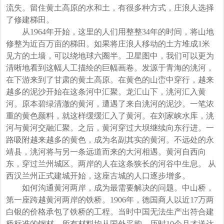
流失。留住黄土高原的水和土，有很多种方式，庄浪人选择
了修建梯田。
从1964年开始，这里的人们用整整34年的时间，将山地
修整为近百万亩的梯田。如果将庄浪人移动的土方堆成1米
见方的土墙，可以绕地球六圈半。卫星图中，我们可以更为
清晰地看到这幅人工描绘的巨幅画卷。发源于青海的洮河，
在下游来到了甘肃的黄土高原。在黄色的山峦中穿行，越来
越多的泥沙开始在这条河中汇聚。龙汇山下，洮河汇入黄
河。原本碧绿清澈的黄河，遭遇了来自洮河的泥沙。一笔浓
重的黄色颜料，就这样缓缓汇入了黄河。在刘家峡水库，洮
河与黄河交融汇聚。之后，黄河穿过大坝继续向东行进。一
路吸附越来越多的黄色，成为名副其实的黄河。不远处的永
靖县，洮河将与另一条远道而来的大河相遇。黄河自西向
东，穿过兰州城区。两岸的人在这条狭长的河谷中生息。 从
西汉兰州正式建城开始，这座古城的人口逐步增多。
如何沟通黄河两岸，成为最需要解决的问题。中山桥，
第一座跨越黄河两岸的铁桥。1906年，德国商人以近17万两
白银的价格承包了铁桥的工程。当时中国无法生产出符合建
桥标准的钢材。所有材料均从国外采购，历时10个月才送达