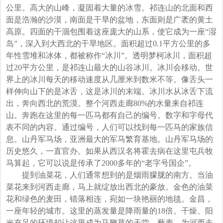
公里。高大的山峰，凝固着大量的冰雪。祁连山的北面和西
面是浩瀚的沙漠，南面是干旱的盆地，东面则是广袤的黄土
高原。四面的干涸包围着这座庞大的山系，使它成为一座“湿
岛”，深入到大西北的干旱地区。面积超过0.1平方公里的多
年性雪堆和冰体，都被称作“冰川”。透明梦柯冰川，面积超
过20平方公里，是祁连山最大的山谷冰川。冰川会移动。世
界上的冰川每天的移动速度从几厘米到数米不等。像舌头一
样伸向山下的是冰舌，这是冰川的末端。冰川水从冰舌下流
出，奔向西北的荒漠。整个河西走廊80%的水量来自祁连
山。奔跑在这里的每一匹马都有自己的编号。数字和字母代
表不同的内容。通过编号，人们可以找到每一匹马的家族信
息。山丹军马场，亚洲最大的军马繁育基地。山丹军马场的
历史悠久，一直官办。如果从西汉名将霍去病在这里屯兵牧
马算起，它可以说是传承了2000多年的“老字号国企”。
提到油菜花，人们通常想到的是烟雨朦胧的南方。当油
菜花来到河西走廊，马上就绽放出西北的豪放。金色的油菜
花和绿色的麦田，错落相连，宛如一块艳丽的地毯。金昌，
一座年轻的城市。这里的蒸发量是降雨量的18倍。干燥、阳
光充足的环境却让这里成为马鞭草的天堂。藜麦，为河西走