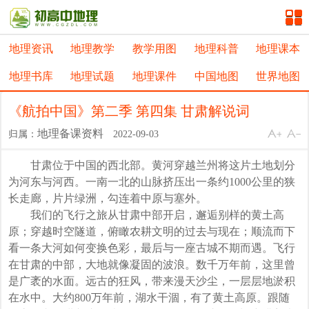
地理资讯
地理教学
教学用图
地理科普
地理课本
地理书库
地理试题
地理课件
中国地图
世界地图
《航拍中国》第二季 第四集 甘肃解说词
地理备课资料
归属：
2022-09-03
甘肃位于中国的西北部。黄河穿越兰州将这片土地划分
为河东与河西。一南一北的山脉挤压出一条约1000公里的狭
长走廊，片片绿洲，勾连着中原与塞外。
我们的飞行之旅从甘肃中部开启，邂逅别样的黄土高
原；穿越时空隧道，俯瞰农耕文明的过去与现在；顺流而下
看一条大河如何变换色彩，最后与一座古城不期而遇。飞行
在甘肃的中部，大地就像凝固的波浪。数千万年前，这里曾
是广袤的水面。远古的狂风，带来漫天沙尘，一层层地淤积
在水中。大约800万年前，湖水干涸，有了黄土高原。跟随