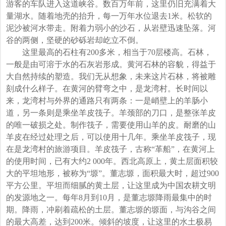
游客的车队进入这道峡谷。数百万年前，这里仍旧充满着大
量湖水。随着地壳的抬升，每一万年水位退去1米。松软的
泥沙被河水带走。附着力弱小的沙石，从岩壁迅速坠落。河
谷的两侧，坚硬的砂砾岩却屹立不倒。
这里最高的石柱有200多米，相当于70层楼高。石林，
一般是由可溶于水的石灰岩形成。黄河石林的容貌，得益于
大自然持续的塑造。我们无从想象，未来这片石林，将被雕
刻成什么样子。在黄河的臂弯之中，是龙湾村。长时间以
来，龙湾村与外界的通路只有两条：一是峭壁上的羊肠小
道，另一条则是乘坐羊皮筏子。羊颈部的刀口，是整张羊皮
的唯一破损之处。制作筏子，需要使用山羊的皮。耐磨的山
羊皮在经过处理之后，可以使用十几年。乘坐羊皮筏子，现
在是龙湾村的旅游项目。羊皮筏子，古称“革船”，在黄河上
的使用时间，已有大约2 000年。西北高原上，黄土层面积较
大的平坦地形，被称为“塬”。董志塬，面积最大时，超过900
平方公里。平坦而细腻的黄土层，让这里成为中国农耕文明
的发源地之一。每年8月到10月，是董志塬降雨最集中的时
期。降雨，冲刷着疏松的土层。董志塬的塬面，与沟谷之间
的最大高差，达到200米。倾斜的坡度，让这里的水土极易