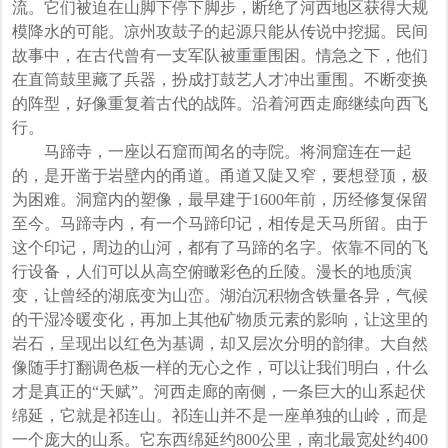
流。它们被迫在山脚下停下脚步，断绝了河西地区获得大规
模降水的可能。凉州攻鼓子的起源只能从传说中挖掘。民间
故事中，在古代曾有一支军队被重重围困。情急之下，他们
在直筒鼓里藏了兵器，扮成打鼓艺人才冲出重围。不断变换
的阵型，好像重复着古代的战阵。沿着河西走廊继续向西飞
行。
马蹄寺，一座以石窟而闻名的寺院。将洞窟连在一起
的，是开凿于岩壁内的甬道。甬道又陡又窄，要想登顶，极
为困难。洞窟内的塑像，最早建于1600年前，历经修复保留
至今。马蹄寺内，有一个马蹄印记，相传是天马所留。由于
这个印记，周边的山河，都有了马蹄的名字。依靠不同的飞
行设备，人们可以从高空俯瞰彩色的丘陵。漫长的地质演
变，让曾经的湖底变为山峦。湖泊沉积物含铁量各异，气候
的干湿冷暖变化，再加上其他矿物质元素的影响，让这里的
岩石，呈现出以红色为基调，却又层次分明的韵律。大自然
像随手打翻调色板一样的无心之作，可以让我们明白，什么
才是真正的“天赋”。河西走廊的南侧，一条巨大的山系起伏
绵延，它就是祁连山。祁连山并不是一座单独的山岭，而是
一个庞大的山系。它东西绵延约800公里，南北最宽处约400