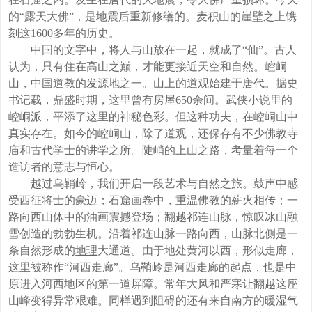
的“露天大佛”，是地震后重新修缮的。麦积山的崖壁之上镌
刻这1600多年的历史。
中国的文字中，将人与山放在一起，就成了“仙”。古人
认为，只有住在高山之巅，才能更接近天空和自然。崆峒
山，中国道教的发源地之一。山上的道观始建于唐代。据史
书记载，鼎盛时期，这里曾有房屋650余间。武侠小说里的
崆峒派，平添了这里的神秘色彩。但这种功夫，在崆峒山中
真实存在。如今的崆峒山，除了道观，还保存有不少佛教寺
庙和古代学士的讲学之所。陡峭的上山之路，考量着每一个
造访者的意志与恒心。
越过乌鞘岭，我们开启一段艺术与自然之旅。鼓声中感
受西征将士的豪迈；石窟画卷中，重温佛教的薪火相传；一
路向西山体中的油画震撼登场；翻越祁连山脉，惊叹冰山融
雪创造的勃勃生机。沿着祁连山脉一路向西，山脉北侧是一
条自然形成的
地理
大通道。由于地处黄河以西，形似走廊，
这里被称作“河西走廊”。乌鞘岭是河西走廊的起点，也是中
原进入河西地区的第一道屏障。常年大风和严寒让翻越这座
山峰变得异常艰难。同样遇到阻碍的还有来自南方的暖湿气