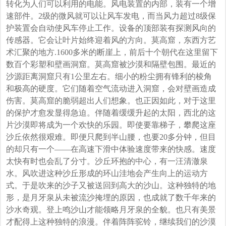
转化为人们可以利用的电能。风电装置的内部，装有一个增
速部件。2级的微风就可以让风车发电，而当风力超过8级保
护装置会自动使风车停止工作。设备的顶部装有探测风向的
传感器。它会让叶片始终迎着风的方向。莫高窟，东西方艺
术汇聚的地方.1600多米的断崖上，前后十个朝代在这里留下
数百个彩塑和壁画洞窟。莫高窟被沙漠和隔壁包围。最近的
沙源距离洞窟只有1公里左右。细小的粉尘拥有锋利的棱角
和极高的硬度。它们随着空气流动进入洞窟，会对壁画造成
伤害。莫高窟的脆弱超出人们想象。也正因如此，对于这里
的保护才愈发显得急迫。伴随着缓缓升起的太阳，西北的这
片沙漠即将成为一个欢快的乐园。即使要靠梯子，攀爬这座
沙丘依然很艰难。即便只爬到半山腰，也要20多分钟，但目
的却只有一个——在高速下滑中体验速度带来的快感。速度
太快有时也会乱了分寸。沙丘环抱的中心，有一汪清澈泉
水。风吹进这种沙丘形成的环山洼地会产生向上的运动方
式。于是吹来的沙子又被送回到高大的沙山。这种独特的地
形，是月牙泉从未被流沙掩埋的原因，也成就了数千年来的
沙水奇观。登上鸣沙山才能领略月牙泉的全貌。也只有美景
才配得上这种独特的浪漫。伴着阵阵驼铃，继续我们的沙漠