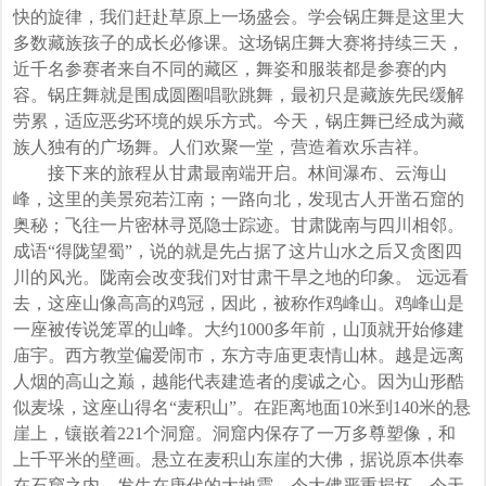
快的旋律，我们赶赴草原上一场盛会。学会锅庄舞是这里大
多数藏族孩子的成长必修课。这场锅庄舞大赛将持续三天，
近千名参赛者来自不同的藏区，舞姿和服装都是参赛的内
容。锅庄舞就是围成圆圈唱歌跳舞，最初只是藏族先民缓解
劳累，适应恶劣环境的娱乐方式。今天，锅庄舞已经成为藏
族人独有的广场舞。人们欢聚一堂，营造着欢乐吉祥。
接下来的旅程从甘肃最南端开启。林间瀑布、云海山
峰，这里的美景宛若江南；一路向北，发现古人开凿石窟的
奥秘；飞往一片密林寻觅隐士踪迹。甘肃陇南与四川相邻。
成语“得陇望蜀”，说的就是先占据了这片山水之后又贪图四
川的风光。陇南会改变我们对甘肃干旱之地的印象。 远远看
去，这座山像高高的鸡冠，因此，被称作鸡峰山。鸡峰山是
一座被传说笼罩的山峰。大约1000多年前，山顶就开始修建
庙宇。西方教堂偏爱闹市，东方寺庙更衷情山林。越是远离
人烟的高山之巅，越能代表建造者的虔诚之心。因为山形酷
似麦垛，这座山得名“麦积山”。在距离地面10米到140米的悬
崖上，镶嵌着221个洞窟。洞窟内保存了一万多尊塑像，和
上千平米的壁画。悬立在麦积山东崖的大佛，据说原本供奉
在石窟之内。发生在唐代的大地震，令大佛严重损坏。今天