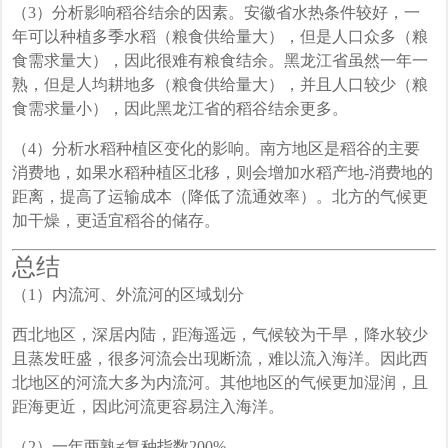
（3）分析影响稻谷结余的因素。安徽省水热条件较好，一
年可以种植多季水稻（粮食供给量大），但是人口众多（粮
食需求量大），因此很难有粮食结余。黑龙江省虽然一年一
熟，但是人均耕地多（粮食供给量大），并且人口较少（粮
食需求量小），因此黑龙江省的稻谷结余更多。
（4）分析水稻种植区变化的影响。南方地区是稻谷的主要
消费地，如果水稻种植区北移，则会增加水稻产地-消费地的
距离，提高了运输成本（降低了流通效率）。北方的气候更
加干燥，更适宜稻谷的储存。
总结
（1）内流河、外流河的区域划分
西北地区，深居内陆，距海遥远，气候较为干旱，降水较少
且蒸发旺盛，很多河流会出现断流，难以流入海洋。因此西
北地区的河流大多为内流河。其他地区的气候更加湿润，且
距海更近，因此河流更容易注入海洋。
（2）一年两熟≠复种指数200%