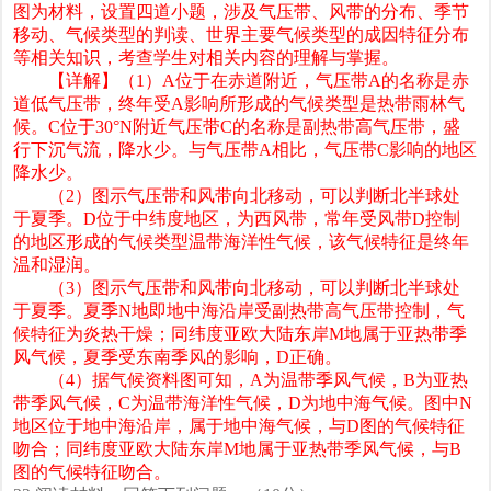
图为材料，设置四道小题，涉及气压带、风带的分布、季节
移动、气候类型的判读、世界主要气候类型的成因特征分布
等相关知识，考查学生对相关内容的理解与掌握。
【详解】（1）A位于在赤道附近，气压带A的名称是赤
道低气压带，终年受A影响所形成的气候类型是热带雨林气
候。C位于30°N附近气压带C的名称是副热带高气压带，盛
行下沉气流，降水少。与气压带A相比，气压带C影响的地区
降水少。
（2）图示气压带和风带向北移动，可以判断北半球处
于夏季。D位于中纬度地区，为西风带，常年受风带D控制
的地区形成的气候类型温带海洋性气候，该气候特征是终年
温和湿润。
（3）图示气压带和风带向北移动，可以判断北半球处
于夏季。夏季N地即地中海沿岸受副热带高气压带控制，气
候特征为炎热干燥；同纬度亚欧大陆东岸M地属于亚热带季
风气候，夏季受东南季风的影响，D正确。
（4）据气候资料图可知，A为温带季风气候，B为亚热
带季风气候，C为温带海洋性气候，D为地中海气候。图中N
地区位于地中海沿岸，属于地中海气候，与D图的气候特征
吻合；同纬度亚欧大陆东岸M地属于亚热带季风气候，与B
图的气候特征吻合。