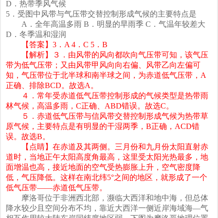
D．热带季风气候
5．受图中风带与气压带交替控制形成气候的主要特点是
A．全年高温多雨 B．明显的旱雨季 C．气温年较差大
D．冬季温和湿润
【答案】3．A 4．C 5．B
【解析】３．由风带的风向都吹向气压带可知，该气压
带为低气压带；又由风带甲风向向右偏、风带乙向左偏可
知，气压带位于北半球和南半球之间，为赤道低气压带，A
正确、排除BCD。故选A。
４．常年受赤道低气压带控制形成的气候类型是热带雨
林气候，高温多雨，C正确、ABD错误。故选C。
５．赤道低气压带与信风带交替控制形成气候为热带草
原气候，主要特点是有明显的干湿两季，B正确，ACD错
误。故选B。
【点睛】在赤道及其两侧。三月份和九月份太阳直射赤
道时，当地正午太阳高度角最高，这里受太阳光热最多，地
面增温也高，接近地面的空气受热膨胀上升，空气密度降
低，气压降低。这样在南北纬5°之间的地区，就形成了一个
低气压带——赤道低气压带。
摩洛哥位于非洲西北部，濒临大西洋和地中海，但总体
降水较少且空间分布不均，靠近大西洋一侧近岸海域海—气