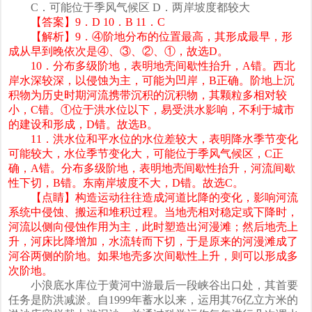
C．可能位于季风气候区 D．两岸坡度都较大
【答案】9．D 10．B 11．C
【解析】9．④阶地分布的位置最高，其形成最早，形
成从早到晚依次是④、③、②、①，故选D。
10．分布多级阶地，表明地壳间歇性抬升，A错。西北
岸水深较深，以侵蚀为主，可能为凹岸，B正确。阶地上沉
积物为历史时期河流携带沉积的沉积物，其颗粒多相对较
小，C错。①位于洪水位以下，易受洪水影响，不利于城市
的建设和形成，D错。故选B。
11．洪水位和平水位的水位差较大，表明降水季节变化
可能较大，水位季节变化大，可能位于季风气候区，C正
确，A错。分布多级阶地，表明地壳间歇性抬升，河流间歇
性下切，B错。东南岸坡度不大，D错。故选C。
【点睛】构造运动往往造成河道比降的变化，影响河流
系统中侵蚀、搬运和堆积过程。当地壳相对稳定或下降时，
河流以侧向侵蚀作用为主，此时塑造出河漫滩；然后地壳上
升，河床比降增加，水流转而下切，于是原来的河漫滩成了
河谷两侧的阶地。如果地壳多次间歇性上升，则可以形成多
次阶地。
小浪底水库位于黄河中游最后一段峡谷出口处，其首要
任务是防洪减淤。自1999年蓄水以来，运用其76亿立方米的