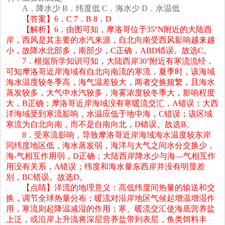
A．降水少 B．纬度低 C．海水少 D．水温低
【答案】6．C 7．B 8．D
【解析】6．由图可知，摩洛哥位于35°N附近的大陆西
岸，西风是其主要的水汽来源，自北向南受西风影响越来越
小，故降水北部多，南部少，C正确，ABD错误。故选C。
7．根据所学知识可知，大陆西岸30°附近有寒流流经，
可知摩洛哥近岸海域有自北向南流的寒流，夏季时，该海域
海水温度较冬季高，海气温差较大，两者交换频繁，且海水
蒸发较多，大气中水汽较多，海雾浓度较冬季大，影响程度
大，B正确；摩洛哥近岸海域没有寒暖流交汇，A错误；大西
洋海域受到寒流影响，水温应低于地中海，C错误；该区域
寒流为自北向南，而不是自南向北，D错误。故选B。
8．受寒流影响，导致摩洛哥近岸海域海水温度较东岸
同纬度地区低，海水蒸发弱，海洋与大气之间水分交换少，
海-气相互作用弱，D正确；大陆西岸降水少与海—气相互作
用没有关系，A错误；纬度和海水量东西岸并没有明显差
别，BC错误。故选D。
【点睛】洋流的地理意义：高低纬度间热量的输送和交
换，调节全球热量分布；暖流对沿岸地区气候起增温增湿作
用，寒流则起降温减湿的作用；寒、暖流交汇使海底营养盐
上泛，或沿岸上升流将深层营养盐带到表层，鱼类饵料丰