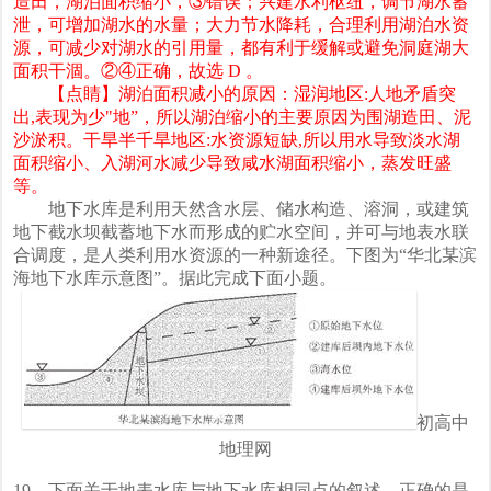
造田，湖泊面积缩小，③错误；兴建水利枢纽，调节湖水蓄
泄，可增加湖水的水量；大力节水降耗，合理利用湖泊水资
源，可减少对湖水的引用量，都有利于缓解或避免洞庭湖大
面积干涸。②④正确，故选 D 。
【点睛】湖泊面积减小的原因：湿润地区:人地矛盾突
出,表现为少"地”，所以湖泊缩小的主要原因为围湖造田、泥
沙淤积。干旱半千旱地区:水资源短缺,所以用水导致淡水湖
面积缩小、入湖河水减少导致咸水湖面积缩小，蒸发旺盛
等。
地下水库是利用天然含水层、储水构造、溶洞，或建筑
地下截水坝截蓄地下水而形成的贮水空间，并可与地表水联
合调度，是人类利用水资源的一种新途径。下图为“华北某滨
海地下水库示意图”。据此完成下面小题。
初高中
地理网
19．下面关于地表水库与地下水库相同点的叙述，正确的是