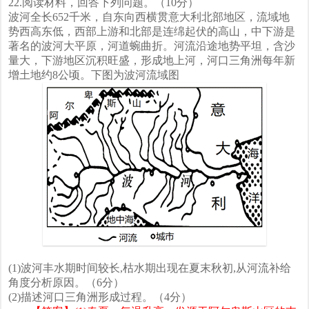
22.阅读材料，回答下列问题。（10分）
波河全长652千米，自东向西横贯意大利北部地区，流域地
势西高东低，西部上游和北部是连绵起伏的高山，中下游是
著名的波河大平原，河道蜿曲折。河流沿途地势平坦，含沙
量大，下游地区沉积旺盛，形成地上河，河口三角洲每年新
增土地约8公顷。下图为波河流域图
(1)波河丰水期时间较长,枯水期出现在夏末秋初,从河流补给
角度分析原因。（6分）
(2)描述河口三角洲形成过程。（4分）