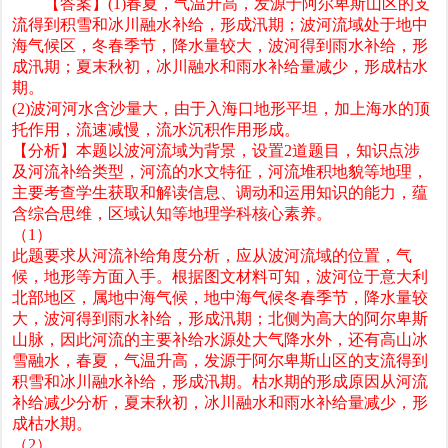
【答案】(1)春夏，气温升高，发源于阿尔卑斯山区的支
流得到积雪和冰川融水补给，形成汛期；波河流域处于地中
海气候区，冬春季节，降水量较大，波河得到雨水补给，形
成汛期；夏末秋初，冰川融水和雨水补给量减少，形成枯水
期。
(2)波河河水含沙量大，由于入海口地形平坦，加上海水的顶
托作用，流速减慢，流水沉积作用形成。
【分析】本题以波河流域为背景，设置2道题目，知识点涉
及河流补给类型，河流的水文特征，河流堆积地貌等地理，
主要考查学生获取和解读信息、调动和运用知识的能力，蕴
含综合思维，区域认知等地理学科核心素养。
（1）
此题要求从河流补给角度分析，应从波河流域的位置，气
候，地形等方面入手。根据图文材料可知，波河位于意大利
北部地区，属地中海气候，地中海气候冬春季节，降水量较
大，波河得到雨水补给，形成汛期；北侧为高大的阿尔卑斯
山脉，因此河流的主要补给水源处大气降水外，还有高山冰
雪融水，春夏，气温升高，发源于阿尔卑斯山区的支流得到
积雪和冰川融水补给，形成汛期。枯水期的形成原因从河流
补给减少分析，夏末秋初，冰川融水和雨水补给量减少，形
成枯水期。
（2）