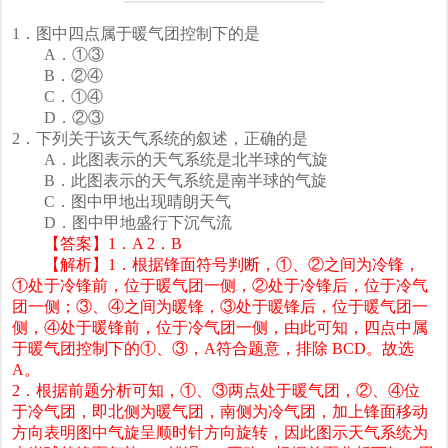
1．图中四点属于暖气团控制下的是
A．①③
B．②④
C．①④
D．②③
2．下列关于该天气系统的叙述，正确的是
A．此图表示的天气系统是北半球的气旋
B．此图表示的天气系统是南半球的气旋
C．图中甲地出现晴朗天气
D．图中甲地盛行下沉气流
【答案】1．A 2．B
【解析】1．根据锋面符号判断，①、②之间为冷锋，
①处于冷锋前，位于暖气团一侧，②处于冷锋后，位于冷气
团一侧；③、④之间为暖锋，③处于暖锋后，位于暖气团一
侧，④处于暖锋前，位于冷气团一侧，由此可知，四点中属
于暖气团控制下的①、③，A符合题意，排除 BCD。故选
A。
2．根据前题分析可知，①、③两点处于暖气团，②、④位
于冷气团，即北侧为暖气团，南侧为冷气团，加上锋面移动
方向表明图中气旋呈顺时针方向旋转，因此图示天气系统为