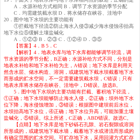
A．水源补给方式相同 B．调节了水资源的季节分配
C．均需建筑截水坝 D．将水储存在峡谷、洼地中
20．图中地下水坝的主要功能有
①拦截地下径流②防止海水入侵③减少海水侵蚀④抬高
地下水位⑤缓解土壤盐碱化
A．①②③ B．②③ C．①②④ D．③⑤
【答案】4．B 5．C
【解析】4．地表水库与地下水库都能够调节径流，调
节水资源的季节分配，B正确；水源补给方式不同，分别是
地表水补给和地下水补给为主，A错误；地下水库是利用天
然含水层、储水构造、溶洞，或建筑地下截水坝截蓄地下水
而形成的贮水空间，不一定需要建筑截水坝，C错误；只有
地表水库将水储存在峡谷、洼地中，D错误。故选B。
5．图中地下水坝的主要功能有拦截、蓄积地下径流，
①正确；地下水坝能够防止海水入侵，②正确；坝外地下水
位下降，海水侵蚀增加，③错误；根据图中建坝前后水位，
水坝抬高地下水位，④正确；地下水位升高，可能加重土壤
盐碱化，⑤错误。综上所述，C正确，ABD错误。故选C。
【点睛】地下水库是地下砂砾石孔隙、岩石裂隙或溶洞
所形成的，或建筑地下截水墙，截蓄地下水或潜流而形成的
有确定范围的贮水空间。可贮存地下水，采用回灌方式贮存