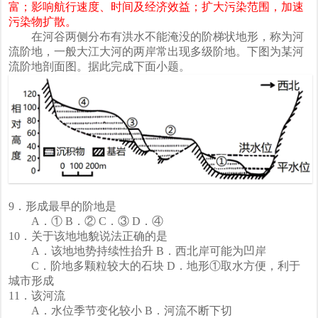
富；影响航行速度、时间及经济效益；扩大污染范围，加速
污染物扩散。
在河谷两侧分布有洪水不能淹没的阶梯状地形，称为河
流阶地，一般大江大河的两岸常出现多级阶地。下图为某河
流阶地剖面图。据此完成下面小题。
9．形成最早的阶地是
A．① B．② C．③ D．④
10．关于该地地貌说法正确的是
A．该地地势持续性抬升 B．西北岸可能为凹岸
C．阶地多颗粒较大的石块 D．地形①取水方便，利于
城市形成
11．该河流
A．水位季节变化较小 B．河流不断下切