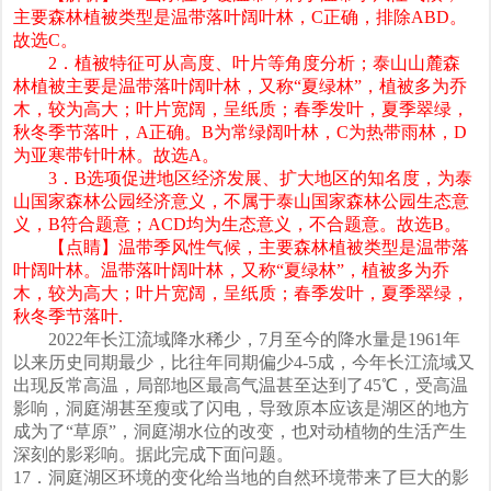
主要森林植被类型是温带落叶阔叶林，C正确，排除ABD。
故选C。
2．植被特征可从高度、叶片等角度分析；泰山山麓森
林植被主要是温带落叶阔叶林，又称“夏绿林”，植被多为乔
木，较为高大；叶片宽阔，呈纸质；春季发叶，夏季翠绿，
秋冬季节落叶，A正确。B为常绿阔叶林，C为热带雨林，D
为亚寒带针叶林。故选A。
3．B选项促进地区经济发展、扩大地区的知名度，为泰
山国家森林公园经济意义，不属于泰山国家森林公园生态意
义，B符合题意；ACD均为生态意义，不合题意。故选B。
【点睛】温带季风性气候，主要森林植被类型是温带落
叶阔叶林。温带落叶阔叶林，又称“夏绿林”，植被多为乔
木，较为高大；叶片宽阔，呈纸质；春季发叶，夏季翠绿，
秋冬季节落叶.
2022年长江流域降水稀少，7月至今的降水量是1961年
以来历史同期最少，比往年同期偏少4-5成，今年长江流域又
出现反常高温，局部地区最高气温甚至达到了45℃，受高温
影响，洞庭湖甚至瘦或了闪电，导致原本应该是湖区的地方
成为了“草原”，洞庭湖水位的改变，也对动植物的生活产生
深刻的影彩响。据此完成下面问题。
17．洞庭湖区环境的变化给当地的自然环境带来了巨大的影