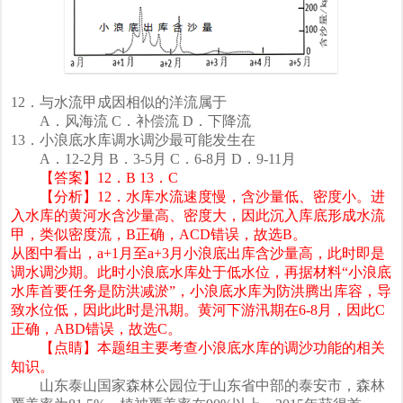
12．与水流甲成因相似的洋流属于
A．风海流 C．补偿流 D．下降流
13．小浪底水库调水调沙最可能发生在
A．12-2月 B．3-5月 C．6-8月 D．9-11月
【答案】12．B 13．C
【分析】12．水库水流速度慢，含沙量低、密度小。进
入水库的黄河水含沙量高、密度大，因此沉入库底形成水流
甲，类似密度流，B正确，ACD错误，故选B。
从图中看出，a+1月至a+3月小浪底出库含沙量高，此时即是
调水调沙期。此时小浪底水库处于低水位，再据材料“小浪底
水库首要任务是防洪减淤”，小浪底水库为防洪腾出库容，导
致水位低，因此此时是汛期。黄河下游汛期在6-8月，因此C
正确，ABD错误，故选C。
【点睛】本题组主要考查小浪底水库的调沙功能的相关
知识。
山东泰山国家森林公园位于山东省中部的泰安市，森林