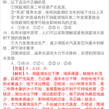
响，以下说法中正确的是
①洞庭湖区第二年容易产生鼠患。
②“草原”通养水源，使得洞庭潮区当年的地下水位上升
③“草原”的形成有利于洞庭湖地区第二年发展畜牧业
④洞庭湖区瘦身可能会影响候鸟的迁徙。
A．①④ B．①② C．②④ D．③④
18．应用水循环原理，人们可以采取缓解或避免洞庭湖大面
积干涸的措施有
①大力发展渔业生产，减少湖面水汽蒸发②兴建水利枢
纽，调节湖水蓄泄
③围湖造田，涵养水源④大力节水降耗，合理利用湖泊
水资源
A．①④ B．①② C．②③ D．②④
【答案】
9．A 10．D
【解析】9．洞庭湖水位下降，湖床裸露，植物生长茂
盛，容易产生鼠患，①正确；湖水水位下降，补给给地下水
的水量减少，地下水位降低，②错误；2022年降水异常，第
二年降水量的大小不知，发展畜牧业不利于可持续发展，③
错误；湖泊水位下降，湖泊面积变小，南下的候鸟栖息地减
少，食物来源减少，影响候鸟的迁徙，④正确；故选A。
10．大力发展渔业生产，不会减少水汽蒸发，①错误；围湖