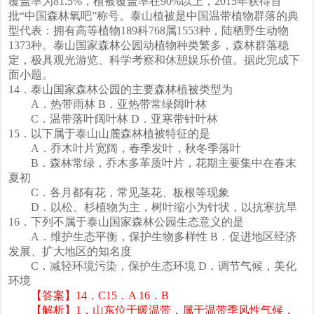
覆盖率为81.5%，植被覆盖率在90%以上，2015年获得首
批“中国森林氧吧”称号。泰山植被是中国温带植物群落的典
型代表：拥有高等植物189科768属1553种，陆栖野生动物
1373种。泰山国家森林公园动植物种类繁多，森林群落稳
定，极具观光游览、科学考察和休憩娱乐价值。据此完成下
面小题。
14．泰山国家森林公园的主要森林植被类型为
A．热带雨林 B．亚热带常绿阔叶林
C．温带落叶阔叶林 D．亚寒带针叶林
15．以下属于泰山山麓森林植被特征的是
A．乔木叶片宽阔，春季发叶，秋冬季落叶
B．森林常绿，乔木多革质叶片，花期主要集中在春末
夏初
C．各月都有花，常见茎花、板根等现象
D．以松、杉植物为主，树叶缩小为针状，以抗寒抗旱
16．下列不属于泰山国家森林公园生态意义的是
A．维护生态平衡，保护生物多样性 B．促进地区经济
发展、扩大地区的知名度
C．减轻环境污染，保护生态环境 D．调节气候，美化
环境
【答案】14．C15．A 16．B
【解析】1．山东位于暖温带，属于温带季风性气候，