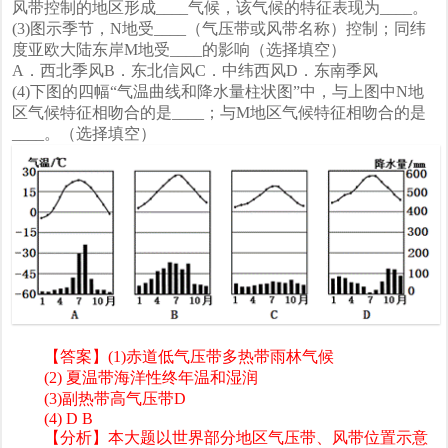
风带控制的地区形成____气候，该气候的特征表现为____。
(3)图示季节，N地受____（气压带或风带名称）控制；同纬
度亚欧大陆东岸M地受____的影响（选择填空）
A．西北季风B．东北信风C．中纬西风D．东南季风
(4)下图的四幅“气温曲线和降水量柱状图”中，与上图中N地
区气候特征相吻合的是____；与M地区气候特征相吻合的是
____。（选择填空）
【答案】(1)赤道低气压带多热带雨林气候
(2) 夏温带海洋性终年温和湿润
(3)副热带高气压带D
(4) D B
【分析】本大题以世界部分地区气压带、风带位置示意