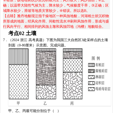
①
错误；该地地表以沙质沉积物为主，风力较大，风沙强劲，
②
正
确；以温带大陆性气候为主，降水较少，气候极度干旱，
③
正确；区
域降水较少，滑坡等地质灾害较少，
④
错误。所以选
B
。
【点睛】雅丹地貌现泛指干燥地区一种风蚀地貌，河湖相土状沉积物
所形成的地面，经风化作用、间歇性流水冲刷和风蚀作用，形成与盛
行风向平行、相间排列的风蚀土墩和风蚀凹地（沟槽）地貌组合。
考点
02
土壤
7
．（
2024·
浙江
·
高考真题）下图为我国三大自然区
3
处采样点的土壤
剖面（
0-80
厘米）示意图。完成问题。
甲、乙、丙最可能分别位于（
）