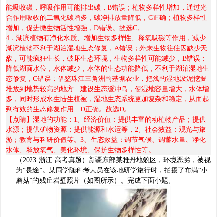
能吸收碳，呼吸作用可能排出碳，
B
错误；植物多样性增加，通过光
合作用吸收的二氧化碳增多，碳净排放量降低，
C
正确；植物多样性
增加，促进微生物活性增强，
D
错误。故选
C
。
4
．湖滨植物有净化水质、增加生物多样性、释氧吸碳等作用，减少
湖滨植物不利于湖泊湿地生态修复，
A
错误；外来生物往往因缺少天
敌，可能疯狂生长，破坏生态环境，生物多样性可能减少，
B
错误；
降低湖面水位，水体减少，水体的生态功能降低，不利于湖泊湿地生
态修复，
C
错误；借鉴珠江三角洲的基塘农业，把浅的湿地淤泥挖掘
堆放到地势较高的地方，建设生态缓冲岛，使湿地容量增大，水体增
多，同时形成水生陆生植被，湿地生态系统更加复杂和稳定，从而起
到有效的生态修复作用，
D
正确。故选
D
。
【点睛】湿地的功能：
1
、经济价值：提供丰富的动植物产品；提供
水源；提供矿物资源；提供能源和水运等，
2
、社会效益：观光与旅
游；教育与科研价值等。
3
、生态效益：调节气候、调蓄水量、净化
水体、释放氧气、美化环境、保护生物多样性等。
（
2023·
浙江
·
高考真题）
新疆东部某雅丹地貌区，环境恶劣，被视
为
“
畏途
”
。某同学随科考人员在该地研学旅行时，拍摄了布满
“
小
蘑菇
”
的残丘岩壁照片（如图所示）。完成下面小题。