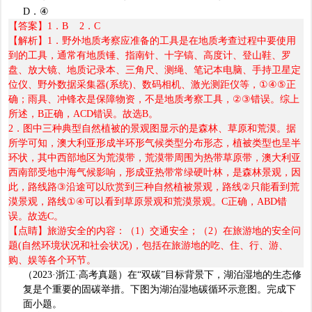
D
．
④
【答案】
1
．
B 2
．
C
【解析】
1
．野外地质考察应准备的工具是在地质考查过程中要使用
到的工具，通常有地质锤、指南针、十字镐、高度计、登山鞋、罗
盘、放大镜、地质记录本、三角尺、测绳、笔记本电脑、手持卫星定
位仪、野外数据采集器
(
系统
)
、数码相机、激光测距仪等，
①④⑤
正
确；雨具、冲锋衣是保障物资，不是地质考察工具，
②③
错误。综上
所述，
B
正确，
ACD
错误。故选
B
。
2
．图中三种典型自然植被的景观图显示的是森林、草原和荒漠。据
所学可知，澳大利亚形成半环形气候类型分布形态，植被类型也呈半
环状，其中西部地区为荒漠带，荒漠带周围为热带草原带，澳大利亚
西南部受地中海气候影响，形成亚热带常绿硬叶林，是森林景观，因
此，路线路
③
沿途可以欣赏到三种自然植被景观，路线
②
只能看到荒
漠景观，路线
①④
可以看到草原景观和荒漠景观。
C
正确，
ABD
错
误。故选
C
。
【点睛】旅游安全的内容：（
1
）交通安全；（
2
）在旅游地的安全问
题
(
自然环境状况和社会状况
)
，包括在旅游地的吃、住、行、游、
购、娱等各个环节。
（
2023·
浙江
·
高考真题）
在
“
双碳
”
目标背景下，湖泊湿地的生态修
复是个重要的固碳举措。下图为湖泊湿地碳循环示意图。完成下
面小题。