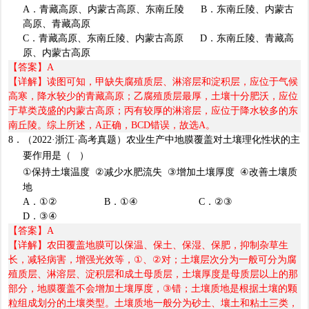
A
．青藏高原、内蒙古高原、东南丘陵
B
．东南丘陵、内蒙古
高原、青藏高原
C
．青藏高原、东南丘陵、内蒙古高原
D
．东南丘陵、青藏高
原、内蒙古高原
【答案】
A
【详解】读图可知，甲缺失腐殖质层、淋溶层和淀积层，应位于气候
高寒，降水较少的青藏高原；乙腐殖质层最厚，土壤十分肥沃，应位
于草类茂盛的内蒙古高原；丙有较厚的淋溶层，应位于降水较多的东
南丘陵。综上所述，
A
正确，
BCD
错误，故选
A
。
8
．（
2022·
浙江
·
高考真题）农业生产中地膜覆盖对土壤理化性状的主
要作用是（
）
①
保持土壤温度
②
减少水肥流失
③
增加土壤厚度
④
改善土壤质
地
A
．
①② B
．
①④ C
．
②③
D
．
③④
【答案】
A
【详解】农田覆盖地膜可以保温、保土、保湿、保肥，抑制杂草生
长，减轻病害，增强光效等，
①
、
②
对；土壤层次分为一般可分为腐
殖质层、淋溶层、淀积层和成土母质层，土壤厚度是母质层以上的那
部分，地膜覆盖不会增加土壤厚度，
③
错；土壤质地是根据土壤的颗
粒组成划分的土壤类型。土壤质地一般分为砂土、壤土和粘土三类，