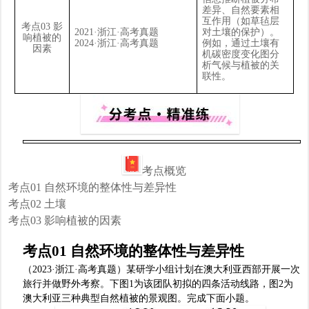
差异、自然要素相
互作用（如草毡层
考点
03
影
2021·
浙江
·
高考真题
对土壤的保护）。
响植被的
2024·
浙江
·
高考真题
例如，通过土壤有
因素
机碳密度变化图分
析气候与植被的关
联性。
考点概览
考点
01
自然环境的整体性与差异性
考点
02
土壤
考点
03
影响植被的因素
考点
01
自然环境的整体性与差异性
（
2023·
浙江
·
高考真题）
某研学小组计划在澳大利亚西部开展一次
旅行并做野外考察。下图
1
为该团队初拟的四条活动线路，图
2
为
澳大利亚三种典型自然植被的景观图。完成下面小题。