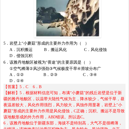
5
．岩壁上
“
小蘑菇
”
形成的主要外力作用为（
）
A
．沉积搬运
B
．搬运风化
C
．风化侵蚀
D
．侵蚀沉积
6
．该雅丹地貌区被视为
“
畏途
”
的主要原因是（
）
①
空气稀薄
②
风沙强劲
③
气候极度干旱
④
滑坡分布广
A
．
①② B
．
②③ C
．
③④
D
．
①④
【答案】
5
．
C 6
．
B
【解析】
5
．根据材料信息可知，布满
“
小蘑菇
”
的残丘岩壁是位于新
疆的雅丹地貌区，以温带大陆性气候为主，降水较少，气候干旱，昼
夜温差较大，风化作用强烈，风力较大，风蚀作用显著，岩壁上
“
小
蘑菇
”
形成的主要外力作用是风化侵蚀，
C
正确；沉积、搬运不是导致
该地貌形成的外力作用，
ABD
错误。所以选
C
。
6
．该雅丹地貌位于新疆东部，海拔不是特别高，大气不是很稀薄，