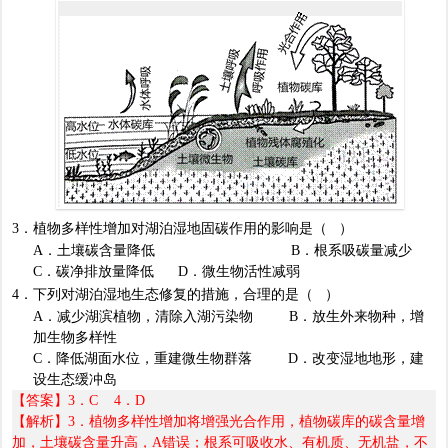
3
．植物多样性增加对湖泊湿地固碳作用的影响是（
）
A
．土壤碳含量降低
B
．根系吸碳量减少
C
．碳净排放量降低
D
．微生物活性减弱
4
．下列对湖泊湿地生态修复的措施，合理的是（
）
A
．减少湖滨植物，清除入湖污染物
B
．放生外来物种，增
加生物多样性
C
．降低湖面水位，重建微生物群落
D
．改变湿地地形，建
设生态缓冲岛
【答案】
3
．
C 4
．
D
【解析】
3
．植物多样性增加将增强光合作用，植物碳库的碳含量增
加，土壤碳含量升高，
A
错误；根系可吸收水、有机质、无机盐，不