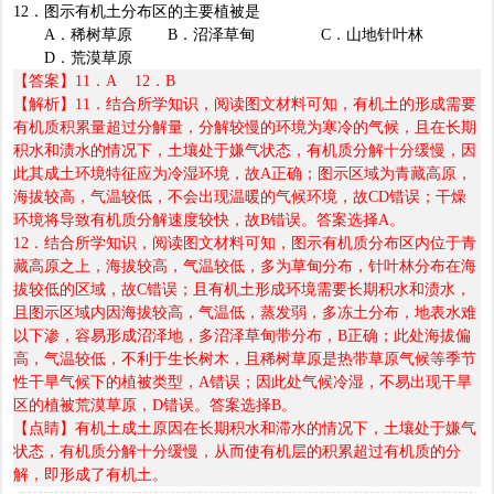
12
．图示有机土分布区的主要植被是
A
．稀树草原
B
．沼泽草甸
C
．山地针叶林
D
．荒漠草原
【答案】
11
．
A 12
．
B
【解析】
11
．结合所学知识，阅读图文材料可知，有机土的形成需要
有机质积累量超过分解量，分解较慢的环境为寒冷的气候，且在长期
积水和渍水的情况下，土壤处于嫌气状态，有机质分解十分缓慢，因
此其成土环境特征应为冷湿环境，故
A
正确；图示区域为青藏高原，
海拔较高，气温较低，不会出现温暖的气候环境，故
CD
错误；干燥
环境将导致有机质分解速度较快，故
B
错误。答案选择
A
。
12
．结合所学知识，阅读图文材料可知，图示有机质分布区内位于青
藏高原之上，海拔较高，气温较低，多为草甸分布，针叶林分布在海
拔较低的区域，故
C
错误；且有机土形成环境需要长期积水和渍水，
且图示区域内因海拔较高，气温低，蒸发弱，多冻土分布，地表水难
以下渗，容易形成沼泽地，多沼泽草甸带分布，
B
正确；此处海拔偏
高，气温较低，不利于生长树木，且稀树草原是热带草原气候等季节
性干旱气候下的植被类型，
A
错误；因此处气候冷湿，不易出现干旱
区的植被荒漠草原，
D
错误。答案选择
B
。
【点睛】有机土成土原因在长期积水和滞水的情况下，土壤处于嫌气
状态，有机质分解十分缓慢，从而使有机层的积累超过有机质的分
解，即形成了有机土。