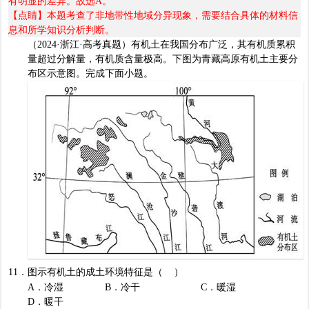
有明显的差异。故选
A
。
【点睛】本题考查了非地带性地域分异现象，需要结合具体的材料信
息和所学知识分析判断。
（
2024·
浙江
·
高考真题）
有机土在我国分布广泛，其有机质累积
量超过分解量，有机质含量极高。下图为青藏高原有机土主要分
布区示意图。完成下面小题。
11
．图示有机土的成土环境特征是（
）
A
．冷湿
B
．冷干
C
．暖湿
D
．暖干