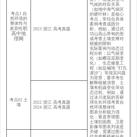
气候的对应关系
（如地中海气候区
考点
1
自
的硬叶林）是核心
然环境的
考点，常结合具体
整体性与
案例考查成因分
初
差异性
2023·
浙江
·
高考真题
析。例如，通过武
高中地
功山高山草甸的形
理网
成考查土壤贫瘠对
植被的限制
实际案例与动态过
程分析：以气候变
化（如樱花花期变
化）、生态修复工
程（如盐碱地
“
打孔
灌沙
”
）等现实问题
为背景，要求考生
解释植被演替、土
壤有机碳变化等动
态过程。例如，通
过冰川老鼠的苔藓
考点
02
土
2022·
浙江
·
高考真题
球生长环境考查自
壤
2024·
浙江
·
高考真题
然环境整体性
图表分析能力强
化：垂直带谱图、
土壤剖面图、卫星
影像等图表判读是
关键，需通过图示
信息推断植被分布