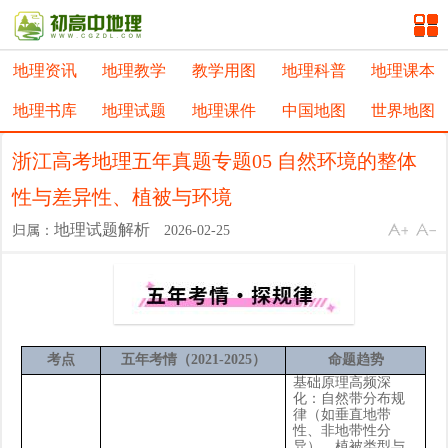
地理资讯
地理教学
教学用图
地理科普
地理课本
地理书库
地理试题
地理课件
中国地图
世界地图
浙江高考地理五年真题专题05 自然环境的整体
性与差异性、植被与环境
地理试题解析
归属：
2026-02-25
考点
五年考情（
2021-2025
）
命题趋势
基础原理高频深
化：自然带分布规
律（如垂直地带
性、非地带性分
异）、植被类型与