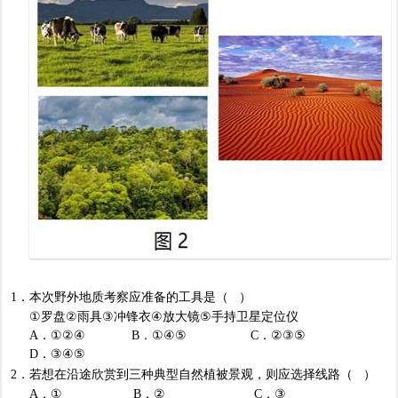
1
．本次野外地质考察应准备的工具是（
）
①
罗盘
②
雨具
③
冲锋衣
④
放大镜
⑤
手持卫星定位仪
A
．
①②④ B
．
①④⑤ C
．
②③⑤
D
．
③④⑤
2
．若想在沿途欣赏到三种典型自然植被景观，则应选择线路（
）
A
．
① B
．
② C
．
③