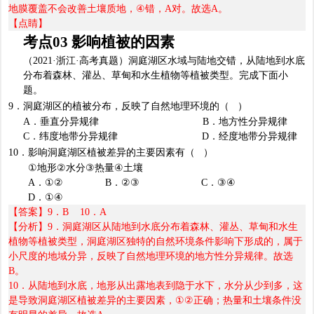
地膜覆盖不会改善土壤质地，
④
错，
A
对。故选
A
。
【点睛】
考点
03
影响植被的因素
（
2021·
浙江
·
高考真题）
洞庭湖区水域与陆地交错，从陆地到水底
分布着森林、灌丛、草甸和水生植物等植被类型。完成下面小
题。
9
．洞庭湖区的植被分布，反映了自然地理环境的（
）
A
．垂直分异规律
B
．地方性分异规律
C
．纬度地带分异规律
D
．经度地带分异规律
10
．影响洞庭湖区植被差异的主要因素有（
）
①
地形
②
水分
③
热量
④
土壤
A
．
①② B
．
②③ C
．
③④
D
．
①④
【答案】
9
．
B 10
．
A
【分析】
9
．洞庭湖区从陆地到水底分布着森林、灌丛、草甸和水生
植物等植被类型，洞庭湖区独特的自然环境条件影响下形成的，属于
小尺度的地域分异，反映了自然地理环境的地方性分异规律。故选
B
。
10
．从陆地到水底，地形从出露地表到隐于水下，水分从少到多，这
是导致洞庭湖区植被差异的主要因素，
①②
正确；热量和土壤条件没