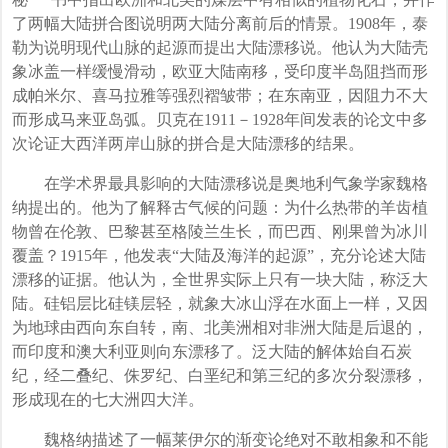
了两幅大陆拼合图说明两大陆分离前后的情景。1908年，泰
勒为说明现代山脉的起源而提出大陆漂移说。他认为大陆壳
象冰盖一样缓慢滑动，欧亚大陆南移，受印度半岛阻挡而形
成帕米尔、喜马拉雅等强烈褶皱带；在东南亚，因阻力不大
而形成马来亚岛弧。贝克在1911－1928年间发表的论文中多
次论证大西洋两岸山脉的拼合是大陆漂移的结果。
在学术界最具影响的大陆漂移说是奥地利气象学家魏格
纳提出的。他为了解释古气候的问题：为什么热带的羊齿植
物曾在伦敦、巴黎甚至格陵兰生长，而巴西、刚果曾为冰川
覆盖？1915年，他发表“大陆及海洋的起源”，充分论述大陆
漂移的证据。他认为，全世界实际上只有一块大陆，称泛大
陆。硅铝层比硅镁层轻，就象大冰山浮在水面上一样，又因
为地球由西向东自转，南、北美洲相对非洲大陆是后退的，
而印度和澳大利亚则向东漂移了。泛大陆的解体始自石炭
纪，经二叠纪、侏罗纪、白垩纪和第三纪的多次分裂漂移，
形成现在的七大洲四大洋。
魏格纳描述了一幅莱伊尔的渐变论绝对不敢相象和不能