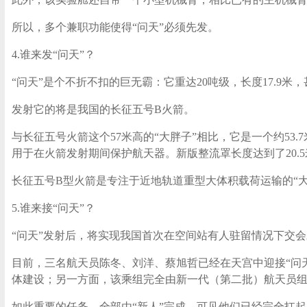
所以，多个兼职功能使得“问天”必须先发。
4.谁来发“问天”？
“问天”是个不折不扣的巨无霸：它重达20吨级，长度17.
发射它的将是我国的长征五号B火箭。
与长征五号火箭这个57米高的“大胖子”相比，它是一个约53.
用于在火箭发射期间保护航天器。新版整流罩长度达到了20.5
长征五号B型火箭是专注于近地轨道重型大体积载荷运输的“大
5.谁来接“问天”？
“问天”发射后，将实现我国首次在空间站有人驻留情况下交
目前，三名航天员陈冬、刘洋、蔡旭哲已经在天宫中迎接“问
体建设；另一方面，该乘组完全由新一代（第二批）航天员
如此重要的任务，全部由“新人”完成，可见他们已经完全扛