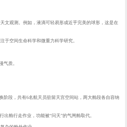
于天文观测。例如，液滴可轻易形成近乎完美的球形，这是在
专注于空间生命科学和微重力科学研究。
。
漫气质。
轮换阶段，共有6名航天员驻留天宫空间站，两大舱段各自容纳
行出舱行走作业，功能被“问天”的气闸舱取代。
现复杂的舱外作业。