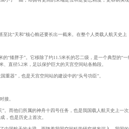
9米，甚至比“天和”核心舱还要长出一截来。在整个人类载人航天
7米的“矮胖子”。它移除了约11.5米长的芯二级，是一个典型的
米、直径5.2米，足以保护巨大的天宫空间站各舱段。
国重器”，也是天宫空间站的建设中的“头号功臣”。
会对接。
天”。而他们所属的神舟十四号任务，也是我国载人航天史上一
组成，也是历史上首次。
起了中国航天的大梁。而随着我国空间科学研究越发深入，我国