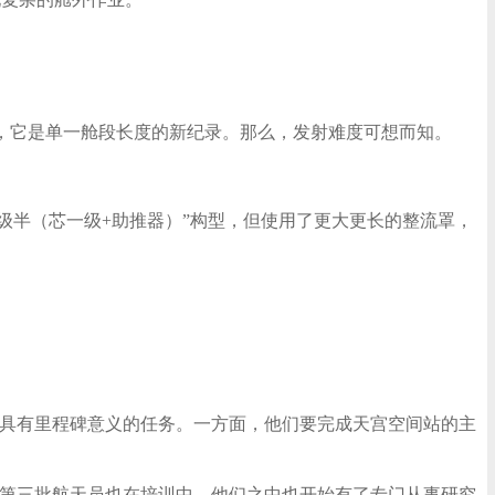
史上，它是单一舱段长度的新纪录。那么，发射难度可想而知。
“一级半（芯一级+助推器）”构型，但使用了更大更长的整流罩，
次具有里程碑意义的任务。一方面，他们要完成天宫空间站的主
的第三批航天员也在培训中，他们之中也开始有了专门从事研究