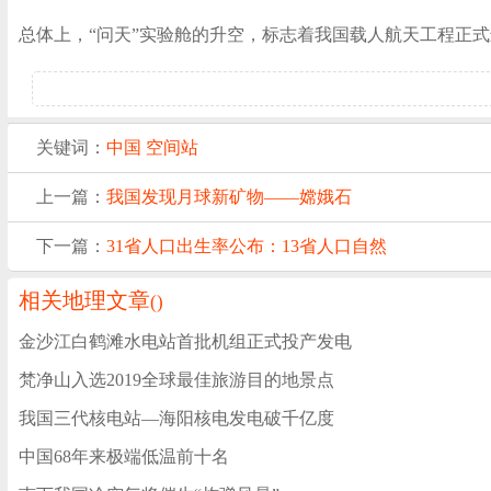
总体上，“问天”实验舱的升空，标志着我国载人航天工程正
关键词：
中国
空间站
上一篇：
我国发现月球新矿物——嫦娥石
下一篇：
31省人口出生率公布：13省人口自然
相关地理文章
(
)
金沙江白鹤滩水电站首批机组正式投产发电
梵净山入选2019全球最佳旅游目的地景点
我国三代核电站—海阳核电发电破千亿度
中国68年来极端低温前十名