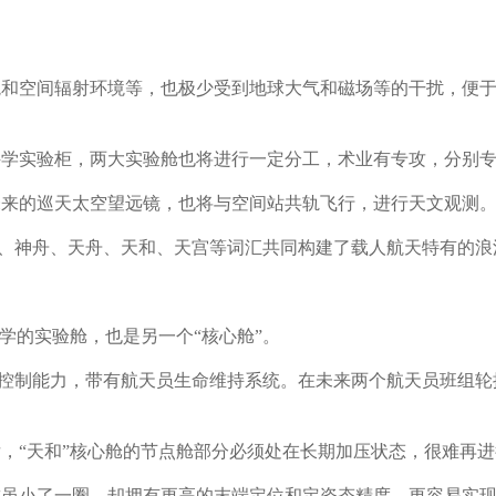
境和空间辐射环境等，也极少受到地球大气和磁场等的干扰，便
科学实验柜，两大实验舱也将进行一定分工，术业有专攻，分别
未来的巡天太空望远镜，也将与空间站共轨飞行，进行天文观测
长征、神舟、天舟、天和、天宫等词汇共同构建了载人航天特有的浪
学的实验舱，也是另一个“核心舱”。
理和控制能力，带有航天员生命维持系统。在未来两个航天员班组
，“天和”核心舱的节点舱部分必须处在长期加压状态，很难再进
臂虽小了一圈，却拥有更高的末端定位和定姿态精度，更容易实