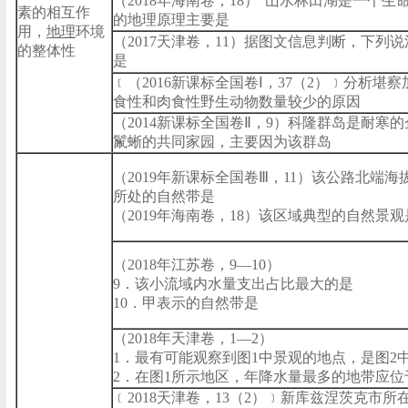
（2018年海南卷，18）“山水林田湖是一个生
素的相互作
的地理原理主要是
用，
地理
环境
（2017天津卷，11）据图文信息判断，下列
的整体性
是
﹝（2016新课标全国卷Ⅰ，37（2）﹞分析堪
食性和肉食性野生动物数量较少的原因
（2014新课标全国卷Ⅱ，9）科隆群岛是耐寒
鬣蜥的共同家园，主要因为该群岛
（2019年新课标全国卷Ⅲ，11）该公路北端海拔
所处的自然带是
（2019年海南卷，18）该区域典型的自然景观
（2018年江苏卷，9—10）
9．该小流域内水量支出占比最大的是
10．甲表示的自然带是
（2018年天津卷，1—2）
1．最有可能观察到图1中景观的地点，是图2
2．在图1所示地区，年降水量最多的地带应位
﹝2018天津卷，13（2）﹞新库兹涅茨克市所