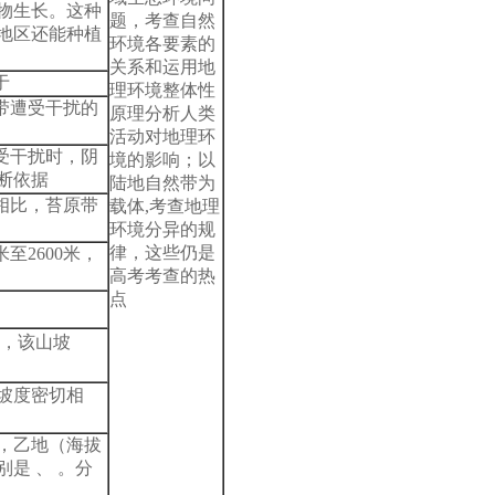
物生长。这种
题，考查自然
在地区还能种植
环境各要素的
关系和运用地
于
理环境整体性
原带遭受干扰的
原理分析人类
活动对地理环
遭受干扰时，阴
境的影响；以
断依据
陆地自然带为
坡相比，苔原带
载体,考查地理
环境分异的规
律，这些仍是
米至2600米，
高考考查的热
点
比，该山坡
与坡度密切相
线，乙地（海拔
别是 、 。分