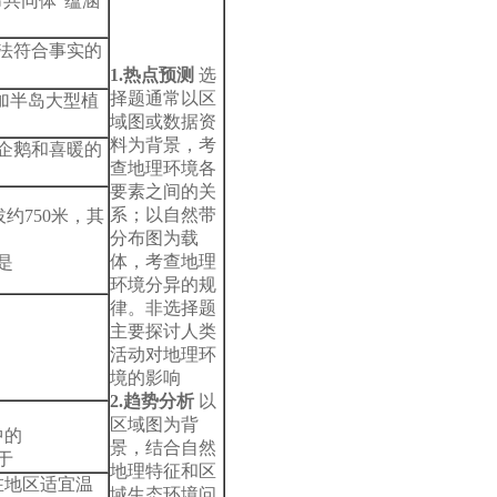
命共同体”蕴涵
说法符合事实的
1.
热点预测
选
择题通常以区
察加半岛大型植
域图或数据资
料为背景，考
的企鹅和喜暖的
查地理环境各
要素之间的关
系；以自然带
约750米，其
分布图为载
体，考查地理
是
环境分异的规
律。非选择题
主要探讨人类
活动对地理环
境的影响
2.
趋势分析
以
区域图为背
中的
景，结合自然
于
地理特征和区
在地区适宜温
域生态环境问