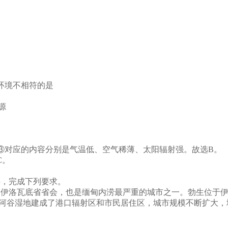
环境不相符的是
源
③对应的内容分别是气温低、空气稀薄、太阳辐射强。故选B。
C。
料，完成下列要求。
伊洛瓦底省省会，也是缅甸内涝最严重的城市之一。勃生位于伊洛
片的河谷湿地建成了港口辐射区和市民居住区，城市规模不断扩大