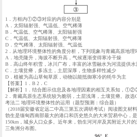
1．方框内①②③对应的内容分别是
A．太阳辐射强、气温低、空气稀薄
B．气温低、空气稀薄、太阳辐射强
C．气温低、太阳辐射强、空气稀薄
D．空气稀薄、太阳辐射强、气温低
2．从地理环境整体性的角度分析，下列现象与青藏高原地理
A．地壳隆升，海拔不断升高，气候逐渐变得寒冷干燥
B．高山终年积雪，冰川广布，丰富的冰雪融水为河流提供水
C．土壤贫瘠，多冻土，土层深厚，生物多样性减少
D．植被为高山草甸草原，动物以能抵御寒冷的牦牛为主
【答案】1．B 2．C
【解析】1．结合图示信息及各地理因素的相互关系知，①②
2．青藏高原生态系统较为脆弱，土层浅薄，土壤贫瘠。故选
考法二 地理环境整体性的运用（题型预测：综合题）
（2018届安徽省定远二中高三第五次调研考试）阅读图文材
勃生是缅甸西南部最大的港口和历史悠久的大米贸易中心，是
150km，城乡人口众多。近年来，勃生河河岸及其附近大
三角洲分布图。