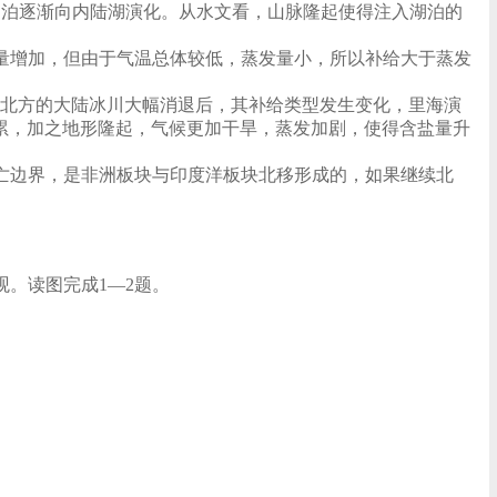
湖泊逐渐向内陆湖演化。从水文看，山脉隆起使得注入湖泊的
量增加，但由于气温总体较低，蒸发量小，所以补给大于蒸发
海北方的大陆冰川大幅消退后，其补给类型发生变化，里海演
累，加之地形隆起，气候更加干旱，蒸发加剧，使得含盐量升
亡边界，是非洲板块与印度洋板块北移形成的，如果继续北
观。读图完成1—2题。