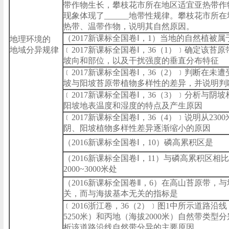
带作物生长，攀枝花市所在地区适宜亚热带作
现象体现了______地带性规律。攀枝花市所
热带、温带作物，说明其自然原因。
（2017新课标全国卷Ⅰ，1）当地的自然植被属
地理环境的
地域分异规律
﹝2017新课标全国卷Ⅰ，36（1）﹞确定该苔
坡向和部位，以及干扰强度的垂直分布特征
﹝2017新课标全国卷Ⅰ，36（2）﹞判断在未
坡与阳坡苔原带植物多样性的差异，并说明判
﹝2017新课标全国卷Ⅰ，36（3）﹞分析与阴
阳坡地表温度和湿度的特点及产生原因
﹝2017新课标全国卷Ⅰ，36（4）﹞说明从2300
阴、阳坡植物多样性差异逐渐缩小的原因
（2016新课标全国卷Ⅰ，10）磷高累积区是
（2016新课标全国卷Ⅰ，11）与磷高累积区相
2000~3000米处
（2016新课标全国卷Ⅱ，6）在高山苔原带，
关，而与海拔基本无关的指标是
﹝2016浙江卷，36（2）﹞图1中所示道路沿
5250米）和丙地（海拔2000米）自然带类型分
析该道路沿线自然带分异的主要原因