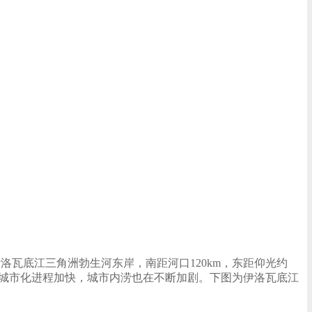
瓦底江三角洲勃生河东岸，南距河口120km，东距仰光约
，城市化进程加快，城市内涝也在不断加剧。下图为伊洛瓦底江