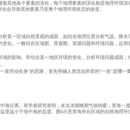
随着其他各个要素的演化，每个地理要素的演化都是地理环境演
的变化会导致其他要素乃至整个地理环境状态的改变。
分析某一区域自然景观的成因，如结合地理位置分析气温、降水
的变化。一般结合区域图、景观图、资源问题和环境问题，运用
区域的影响。常结合某一地区环境的变化，分析环境问题成因；
系。
一发而动全身”的思路，首先明确人类活动所牵的“一发”是哪一
地中海分离。有学者研究表明，末次冰期晚期气候转暖，里海一
盐度远小于地中海的盐度。图6示意里海所在区域的自然地理环