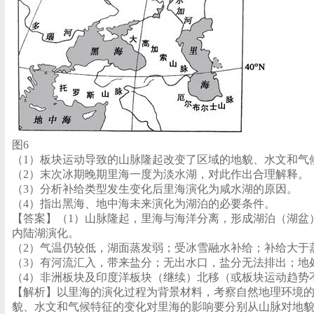
图6
（1）板块运动导致的山脉隆起改变了区域的地貌、水文和气
（2）末次冰期晚期里海一度为淡水湖，对此作出合理解释。
（3）分析补给类型发生变化后里海演化为咸水湖的原因。
（4）指出黑海、地中海未来演化为湖泊的必要条件。
【答案】（1）山脉隆起，里海与海洋分离，形成湖泊（湖盆
内陆湖演化。
（2）气温仍较低，湖面蒸发弱；受冰雪融水补给；补给大于
（3）有河流汇入，带来盐分；无出水口，盐分无法排出；地
（4）非洲板块及印度洋板块（继续）北移（或板块运动趋势
【解析】以里海的演化过程为背景材料，考察自然地理环境的
貌、水文和气候特征的变化对里海的影响要分别从山脉对地