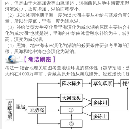
内，但是由于大高加索等山脉隆起，阻挡西风从地中海带来
河流减少，盐度增加，湖泊面积变小。
（2）末次冰期晚期里海一度为淡水湖主要从补给与蒸发角度
量，所以盐度低，里海一度为淡水湖。
（3）补给类型发生变化后里海演化为咸水湖的原因主要结合
化为咸水湖”也就是说，里海的补给由冰雪融水补给为主，转
高，演变为咸水湖。
（4）黑海、地中海未来演化为湖泊的必要条件要参考里海的
移，黑海和地中海也会演化为湖泊。
考法一 结合地理关联图考查地理环境的整体性（题型预测：
大约在4 000万年前，青藏高原开始从海底隆升。经过漫长而