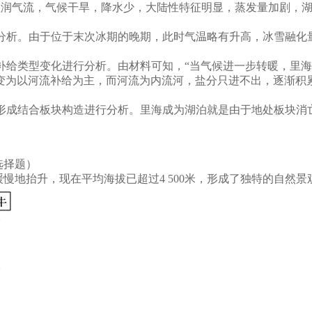
湿润气流，气候干旱，降水少，大陆性特征明显，蒸发量加剧，
分析。由于位于末次冰期的晚期，此时气温略有升高，冰雪融化
补给类型变化进行分析。由材料可知，“当气候进一步转暖，里
变为以河流补给为主，而河流为内流河，盐分只进不出，逐渐积
形成结合板块构造进行分析。里海成为湖泊就是由于地处板块消
选择题）
缓慢地抬升，现在平均海拔已超过4 500米，形成了独特的自然景