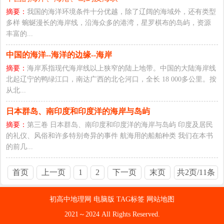
摘要：
我国的海洋环境条件十分优越，除了辽阔的海域外，还有类型
多样 蜿蜒漫长的海岸线，沿海众多的港湾，星罗棋布的岛屿，资源
丰富的...
中国的海洋--海洋的边缘--海岸
摘要：
海岸系指现代海岸线以上狭窄的陆上地带。中国的大陆海岸线
北起辽宁的鸭绿江口，南达广西的北仑河口，全长 18 000多公里。按
从北...
日本群岛、南印度和印度洋的海岸与岛屿
摘要：
第三卷 日本群岛、南印度和印度洋的海岸与岛屿 印度及居民
的礼仪、风俗和许多特别奇异的事件 航海用的船舶种类 我们在本书
的前几...
首页
上一页
1
2
下一页
末页
共2页/11条
初高中地理网
电脑版
TAG标签
网站地图
2021～2024 All Rights Reserved.