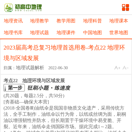
地理资讯
地理教学
教学用图
地理科普
地理课本
地理书库
地理试题
地理课件
中国地图
世界地图
2023届高考总复习地理首选用卷-考点22 地理环
境与区域发展
地理试题解析
归属：
2022-06-30
考点
22
地理
环境与区域发展
(共20题，每题2.5分，共50分)
[夯基础—确保大本营]
(2018·全国卷Ⅲ)油纸伞是我国非物质文化遗产，采用传统方
法，全手工制作，油纸伞以竹为骨，以纸或丝绸为面，刷桐
油以增强韧性并防水，但长期置于干燥环境中易变脆、开
裂。近年来，油纸伞走俏国际市场。据此完成1～2题。