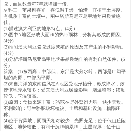
驼，而且数量每7年就增加一倍。
材料三 苹果树喜光，喜低温干燥，怕涝，宜植于土层厚、
有机质丰富的土壤中。图中塔斯马尼亚岛甲地苹果质量绝
佳。
(1)描述澳大利亚的地形特点。(4分)
(2)图中A地区形成大面积的热带雨林，分析其形成的原因。
(4分)
(3)推测澳大利亚骆驼过度繁殖的原因及其产生的不利影响。
(4分)
(4)分析塔斯马尼亚岛甲地苹果品质绝佳的有利自然条件。(6
分)
答案 (1)东西高，中部低；东部是大分水岭，西部是广阔平
坦的高原，中部为平原。
(2)来自海洋的东南信风在A地区受地形抬升，形成降水，致
使该地降水较多；受东澳大利亚暖流影响，增温增湿；纬度
较低，气温较高。
(3)原因：食物来源丰富；骆驼在野外繁衍力强，缺少天敌。
不利影响：野生骆驼破坏植被、土壤和基础设施，糟蹋庄
稼。
(4)位于背风坡，阴雨天相对较少，光照充足；位于低山丘陵
地区，地势较低，有利于沉积物累积，土层深厚；位于山