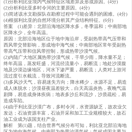
(1)分析利比亚境内气候特征区域差异及形成原因。(4分)
(2)分析利比亚多时令河的主要原因。(4分)
(3)简述该水文勘探队在勘察过程中可能会遇到的困难。(4分)
(4)根据利比亚的自然环境分析其产业结构特征。(6分)
答案 (1)差异：北部沿海地区降水多，冬季温和；中南部地
区降水少，全年高温。
原因：北部沿海地区位于地中海沿岸，受副热带高气压带和
西风带交替影响，形成地中海气候；中南部地区常年受副热
带高气压带和信风带控制，形成热带沙漠气候。
(2)内陆广大地区属热带沙漠气候，干旱少雨，降水量不足；
终年高温，蒸发旺盛，河流径流量小，易断流；地处沙漠腹
地及沙漠边缘地区，河水下渗严重，易断流；人类对上游河
流过度引水截流，导致河流断流。
(3)多风沙天气，容易迷失方向；降水稀少，水源不足，易造
成人体脱水；沙漠昼夜温差较大，白天高温炎热，夜晚气温
剧降，易造成身体疾病；地表多沙丘和流沙，沙质疏松，易
造成车陷。
(4)由于利比亚沙漠广布，多时令河，水资源缺乏，故农业欠
发达；石油资源丰富，石油开采和加工工业规模较大，故石
油工业成为该国支柱产业。
解析 第(1)题，结合世界气候分布可知，利比亚北部沿海地
区为地中海气候，中南部为热带沙漠气候；气候成因主要与