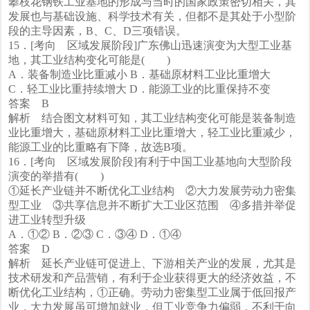
攀枝花钢铁工业基地的形成与当时的国家政策密切相关，其
发展也与基础设施、科学技术有关，但都不是其处于小型阶
段的主导因素，B、C、D三项错误。
15．[考向 区域发展阶段]广东佛山迅速演变为大型工业基
地，其工业结构变化可能是( )
A．装备制造业比重减小 B．基础原材料工业比重增大
C．轻工业比重持续增大 D．能源工业的比重保持不变
答案 B
解析 结合图文材料可知，其工业结构变化可能是装备制造
业比重增大，基础原材料工业比重增大，轻工业比重减少，
能源工业的比重略有下降，故选B项。
16．[考向 区域发展阶段]有利于中国工业基地向大型阶段
演变的举措有( )
①延长产业链并不断优化工业结构 ②大力发展劳动力密集
型工业 ③共享信息并不断扩大工业区范围 ④多措并举促
进工业转型升级
A．①② B．②③ C．③④ D．①④
答案 D
解析 延长产业链可促进上、下游相关产业的发展，尤其是
技术研发和产品营销，有利于企业获得更大的经济效益，不
断优化工业结构，①正确。劳动力密集型工业属于低回报产
业，大力发展虽可增加就业，但工业竞争力偏弱，不利于向