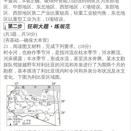
平最高，B项正确。吸纳外资能力由强到弱依次为东部地
区、中部地区、东北地区、西部地区，C项错误。东部地
区、西部地区第二产业比重较高，轻重工业较均衡，东北地
区以重型工业为主，D项错误。
(共3题，共50分)
[夯基础—确保大本营]
21．阅读图文材料，完成下列要求。(18分)
时令河，也称作季节河，是指河流在枯水季节，河水断流、
河床裸露；丰水季节，形成水流，甚至洪水奔腾。某水文勘
探队驾驶越野车对利比亚的河流和井泉进行了为期两个月的
勘察，基本摸清了利比亚境内时令河和井泉分布状况及水文
变化。下图为利比亚区域图。