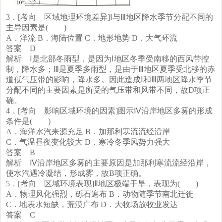
3．[考向 区域地理环境差异]Ⅰ与Ⅲ地区降水季节分配不同的
主导因素是( )
A．洋流 B．海陆位置 C．地形地势 D．大气环流
答案 D
解析 Ⅰ是北部冬雨型，是因为Ⅰ地区冬季受南移的西风带控
制，降水多；Ⅲ是夏季多雨型，是由于Ⅲ地区夏季受北移的赤
道低气压带的影响，降水多。因此造成Ⅰ和Ⅲ两地区降水季节
分配不同的主要因素是所受的气压带和风带不同，故D项正
确。
4．[考向 影响区域环境的因素]图示Ⅳ沿岸地区多雾的形成
条件是( )
A．海洋水汽来源充足 B．加那利寒流流经沿岸
C．气温昼夜变化较大 D．寒冷冬季风势力强大
答案 B
解析 Ⅳ沿岸地区多雾的主要原因是加那利寒流流经沿岸，
使水汽遇冷凝结，形成雾，故B项正确。
5．[考向 区域环境表现]Ⅱ地区极端干旱，表现为( )
A．物理风化强烈，砾石遍布 B．动物随季节南北迁徙
C．地表水短缺，荒漠广布 D．大牧场放牧业发达
答案 C