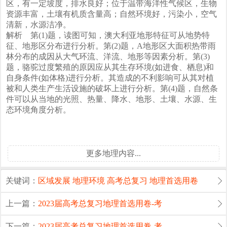
区，有一定坡度，排水良好；位于温带海洋性气候区，生物
资源丰富，土壤有机质含量高；自然环境好，污染小，空气
清新，水源洁净。
解析 第(1)题，读图可知，澳大利亚地形特征可从地势特
征、地形区分布进行分析。第(2)题，A地形区大面积热带雨
林分布的成因从大气环流、洋流、地形等因素分析。第(3)
题，骆驼过度繁殖的原因应从其生存环境(如进食、栖息)和
自身条件(如体格)进行分析。其造成的不利影响可从其对植
被和人类生产生活设施的破坏上进行分析。第(4)题，自然条
件可以从当地的光照、热量、降水、地形、土壤、水源、生
态环境角度分析。
更多地理内容...
关键词：
区域发展
地理环境
高考总复习
地理首选用卷
上一篇：
2023届高考总复习地理首选用卷-考
下一篇：
2023届高考总复习地理首选用卷-考