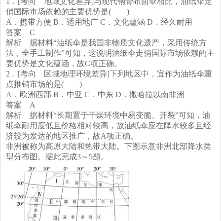
1．[考向 地域文化差异]与现代钢骨布面伞相比，油纸伞走
俏国际市场依赖的主要优势是( )
A．携带方便 B．适用地广 C．文化蕴涵 D．经久耐用
答案 C
解析 据材料“油纸伞是我国非物质文化遗产，采用传统方
法，全手工制作”可知，这说明油纸伞走俏国际市场依赖的主
要优势是文化蕴涵，故C项正确。
2．[考向 区域地理环境差异]下列地区中，宜作为油纸伞重
点推销市场的是( )
A．欧洲西部 B．中亚 C．中东 D．撒哈拉以南非洲
答案 A
解析 据材料“长期置于干燥环境中易变脆、开裂”可知，油
纸伞耐用度低且价格相对较高，故油纸伞应在降水较多且经
济较为发达的地区推广，故A项正确。
非洲被称为高原大陆和热带大陆。下图示意非洲北部降水类
型分布图。据此完成3～5题。