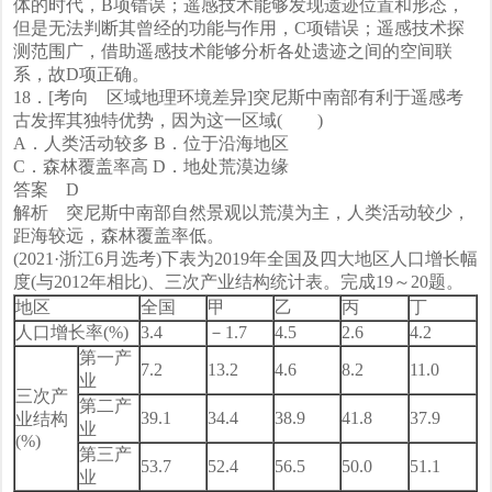
体的时代，B项错误；遥感技术能够发现遗迹位置和形态，
但是无法判断其曾经的功能与作用，C项错误；遥感技术探
测范围广，借助遥感技术能够分析各处遗迹之间的空间联
系，故D项正确。
18．[考向 区域地理环境差异]突尼斯中南部有利于遥感考
古发挥其独特优势，因为这一区域( )
A．人类活动较多 B．位于沿海地区
C．森林覆盖率高 D．地处荒漠边缘
答案 D
解析 突尼斯中南部自然景观以荒漠为主，人类活动较少，
距海较远，森林覆盖率低。
(2021·浙江6月选考)下表为2019年全国及四大地区人口增长幅
度(与2012年相比)、三次产业结构统计表。完成19～20题。
地区
全国
甲
乙
丙
丁
人口增长率(%)
3.4
－1.7
4.5
2.6
4.2
第一产
7.2
13.2
4.6
8.2
11.0
业
三次产
第二产
39.1
34.4
38.9
41.8
37.9
业结构
业
(%)
第三产
53.7
52.4
56.5
50.0
51.1
业