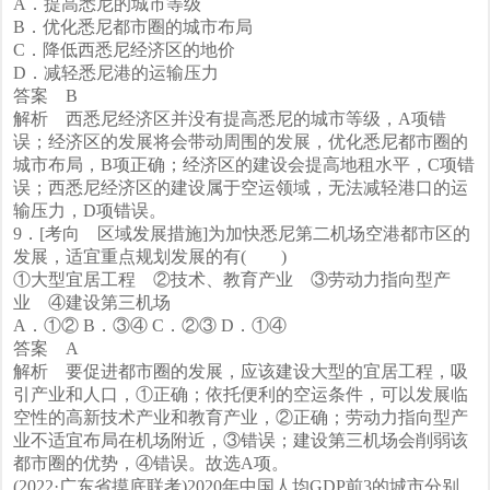
A．提高悉尼的城市等级
B．优化悉尼都市圈的城市布局
C．降低西悉尼经济区的地价
D．减轻悉尼港的运输压力
答案 B
解析 西悉尼经济区并没有提高悉尼的城市等级，A项错
误；经济区的发展将会带动周围的发展，优化悉尼都市圈的
城市布局，B项正确；经济区的建设会提高地租水平，C项错
误；西悉尼经济区的建设属于空运领域，无法减轻港口的运
输压力，D项错误。
9．[考向 区域发展措施]为加快悉尼第二机场空港都市区的
发展，适宜重点规划发展的有( )
①大型宜居工程 ②技术、教育产业 ③劳动力指向型产
业 ④建设第三机场
A．①② B．③④ C．②③ D．①④
答案 A
解析 要促进都市圈的发展，应该建设大型的宜居工程，吸
引产业和人口，①正确；依托便利的空运条件，可以发展临
空性的高新技术产业和教育产业，②正确；劳动力指向型产
业不适宜布局在机场附近，③错误；建设第三机场会削弱该
都市圈的优势，④错误。故选A项。
(2022·广东省摸底联考)2020年中国人均GDP前3的城市分别