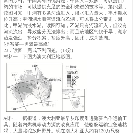
富的原料。中国具有的优势是：中国人口众多，可以提供广
阔的市场；可以提供充足的资金和先进的技术等。第(3)题，
读图可知，甲湖有多条河流汇入，淡水汇入量大，丰水期水
位升高；甲湖湖水顺河道流向乙湖，可以将盐分带走，因
此，甲湖为淡水湖。读图可知，乙湖只有河流汇入，但没有
河流流出，导致盐分无法排出；而且该地区气候干旱，湖水
蒸发强烈，盐分积累，盐度升高，因此，成为盐湖。
[提智能—勇攀最高峰]
23．读图，完成下列问题。(18分)
材料一 下图为澳大利亚地形图。
材料二 据报道，澳大利亚最早从印度引进骆驼当作运输工
具。随着内燃机等动力源的改良应用，使骆驼运输业急速枯
竭，大量骆驼放归野外。现在澳大利亚大约有120万只骆