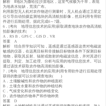
解析 Ⅱ地区为撒哈拉沙漠地区，这里气候极为干旱，表现
为地表水短缺，荒漠广布。
利用新型无人机对农作物进行测量时，无人机会通过卫星定
位引导自动拍摄监测地块的高清航拍影像，然后利用专用软
件进行后期处理。据此完成6～7题。
6．[考向 地理信息技术的应用]获取调查地块农作物高清航
拍影像的技术( )
A．RS B．GPS C．GIS D．VR
答案 A
解析 结合所学知识可知，遥感是通过遥感器这类对电磁波
敏感的仪器，在远离目标和非接触目标物体条件下探测目标
地物，获取其反射、辐射或散射的电磁波信息，并对其进行
提取、判定、加工处理、分析与应用的地理信息技术。可以
通过该技术获取农作物高清航拍影像。
7．[考向 地理信息技术的应用]利用专用软件进行后期处理
获得的数据可以分析调查地块( )
A．土壤酸碱性和农作物的种植面积
B．土壤含水量和农作物的种植结构
C．气候变化和农作物的种植变化
D．农作物的作物单产和作物种类
答案 D
解析 土地酸碱性无法通过遥感所得的数据分析求得，故A