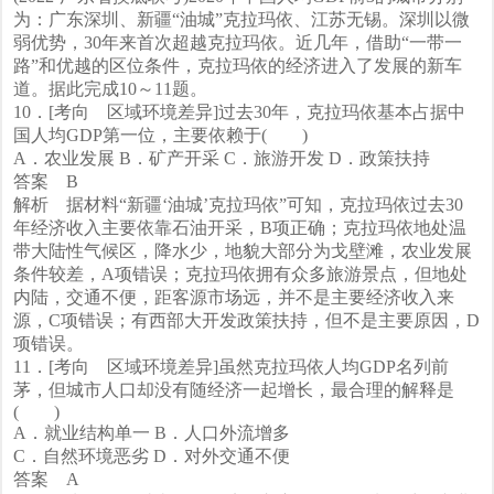
为：广东深圳、新疆“油城”克拉玛依、江苏无锡。深圳以微
弱优势，30年来首次超越克拉玛依。近几年，借助“一带一
路”和优越的区位条件，克拉玛依的经济进入了发展的新车
道。据此完成10～11题。
10．[考向 区域环境差异]过去30年，克拉玛依基本占据中
国人均GDP第一位，主要依赖于( )
A．农业发展 B．矿产开采 C．旅游开发 D．政策扶持
答案 B
解析 据材料“新疆‘油城’克拉玛依”可知，克拉玛依过去30
年经济收入主要依靠石油开采，B项正确；克拉玛依地处温
带大陆性气候区，降水少，地貌大部分为戈壁滩，农业发展
条件较差，A项错误；克拉玛依拥有众多旅游景点，但地处
内陆，交通不便，距客源市场远，并不是主要经济收入来
源，C项错误；有西部大开发政策扶持，但不是主要原因，D
项错误。
11．[考向 区域环境差异]虽然克拉玛依人均GDP名列前
茅，但城市人口却没有随经济一起增长，最合理的解释是
( )
A．就业结构单一 B．人口外流增多
C．自然环境恶劣 D．对外交通不便
答案 A