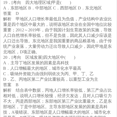
19．[考向 四大地理区域]甲是( )
A．东部地区 B．中部地区 C．西部地区 D．东北地区
答案 D
解析 甲地区人口增长率最低且为负值，产业结构中农业比
重是四个地区中最大的，说明该地区农业在全国中地位比较
重要；2012～2019年，由于我国计划生育政策的实施，导致
人口自然增长率较低，但不是负值，因此其人口减少应该是
人口迁出导致。东北地区是我国重要的商品粮基地，由于传
统产业衰落，大量劳动力迁出导致人口减少，因此甲地是东
北地区，D项正确。
20．[考向 区域发展]四大地区中( )
A．主导丁地区发展的因素是高科技
B．人口增幅最大的地区，城市化水平最高
C．吸纳外资能力由强到弱依次为丙、甲、丁、乙
D．乙、丙地区第二产业比重较高，以重型工业为主
答案 B
解析 结合表中数据，丙地人口增长率较低，第三产业占比
相对低，说明人口增长较慢，经济欠发达，且对人口吸引力
不大，丙是西部地区；东部地区第三产业比重最大，乙是东
部地区，丁是中部地区。主导东部地区发展的因素是高科
技，A项错误。东部地区是人口增幅最大的地区，城市化水