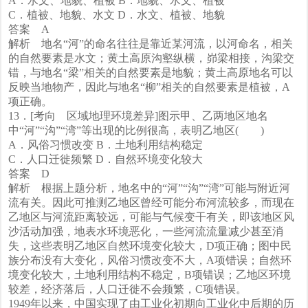
A．水文、地貌、植被 B．地貌、水文、植被
C．植被、地貌、水文 D．水文、植被、地貌
答案 A
解析 地名“河”的命名往往是靠近某河流，以河命名，相关
的自然要素是水文；黄土高原沟壑纵横，峁梁相接，沟梁交
错，与地名“梁”相关的自然要素是地貌；黄土高原地名可以
反映当地物产，因此与地名“柳”相关的自然要素是植被，A
项正确。
13．[考向 区域地理环境差异]图示甲、乙两地区地名
中“河”“沟”“湾”等出现的比例很高，表明乙地区( )
A．风俗习惯改变 B．土地利用结构稳定
C．人口迁徙频繁 D．自然环境变化较大
答案 D
解析 根据上题分析，地名中的“河”“沟”“湾”可能与附近河
流有关。因此可推测乙地区曾经可能分布河流较多，而现在
乙地区与河流距离较远，可能与气候变干有关，即该地区风
沙活动加强，地表水环境恶化，一些河流流量减少甚至消
失，这些表明乙地区自然环境变化较大，D项正确；图中民
族分布没有大变化，风俗习惯改变不大，A项错误；自然环
境变化较大，土地利用结构不稳定，B项错误；乙地区环境
较差，经济落后，人口迁徙不会频繁，C项错误。
1949年以来，中国实现了由工业化初期向工业化中后期的历