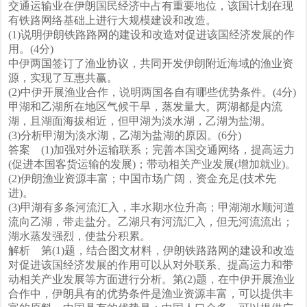
交通运输业在伊朗国民经济中占有重要地位，该国计划在现
有铁路网络基础上进行大规模建设和改造。
(1)说明伊朗铁路路网的建设和改造对促进该国经济发展的作
用。(4分)
中伊两国签订了渔业协议，共同开发伊朗附近海域的渔业资
源，实现了互惠共赢。
(2)中伊开展渔业合作，说明两国各自有哪些优势条件。(4分)
甲湖和乙湖所在地区气候干旱，蒸发量大。两湖都是内流
湖，且湖面海拔相近，但甲湖为淡水湖，乙湖为盐湖。
(3)分析甲湖为淡水湖，乙湖为盐湖的原因。(6分)
答案 (1)加强对外运输联系；完善本国交通网络，提高运力
(促进本国客货运输的发展)；带动相关产业发展(增加就业)。
(2)伊朗渔业资源丰富；中国市场广阔，资金充足(技术先
进)。
(3)甲湖有多条河流汇入，丰水期水位升高；甲湖湖水顺河道
流向乙湖，带走盐分。乙湖只有河流汇入，但无河流流出；
湖水蒸发强烈，使盐分积累。
解析 第(1)题，结合图文材料，伊朗铁路路网的建设和改造
对促进该国经济发展的作用可以从对外联系、提高运力和带
动相关产业发展等方面进行分析。第(2)题，在中伊开展渔业
合作中，伊朗具有的优势条件是渔业资源丰富，可以提供丰